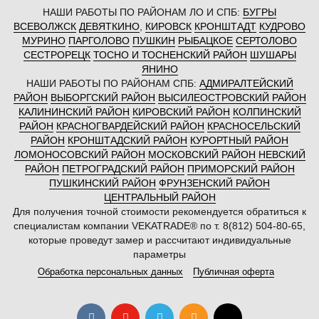
НАШИ РАБОТЫ ПО РАЙОНАМ ЛО И СПБ:
БУГРЫ
ВСЕВОЛЖСК
ДЕВЯТКИНО
,
КИРОВСК
КРОНШТАДТ
КУДРОВО
МУРИНО
ПАРГОЛОВО
ПУШКИН
РЫБАЦКОЕ
СЕРТОЛОВО
СЕСТРОРЕЦК
ТОСНО И ТОСНЕНСКИЙ РАЙОН
ШУШАРЫ
ЯНИНО
НАШИ РАБОТЫ ПО РАЙОНАМ СПБ:
АДМИРАЛТЕЙСКИЙ
РАЙОН
ВЫБОРГСКИЙ РАЙОН
ВЫСИЛЕОСТРОВСКИЙ РАЙОН
КАЛИНИНСКИЙ РАЙОН
КИРОВСКИЙ РАЙОН
КОЛПИНСКИЙ
РАЙОН
КРАСНОГВАРДЕЙСКИЙ РАЙОН
КРАСНОСЕЛЬСКИЙ
РАЙОН
КРОНШТАДСКИЙ РАЙОН
КУРОРТНЫЙ РАЙОН
ЛОМОНОСОВСКИЙ РАЙОН
МОСКОВСКИЙ РАЙОН
НЕВСКИЙ
РАЙОН
ПЕТРОГРАДСКИЙ РАЙОН
ПРИМОРСКИЙ РАЙОН
ПУШКИНСКИЙ РАЙОН
ФРУНЗЕНСКИЙ РАЙОН
ЦЕНТРАЛЬНЫЙ РАЙОН
Для получения точной стоимости рекомендуется обратиться к
специалистам компании VEKATRADE® по т. 8(812) 504-80-65,
которые проведут замер и рассчитают индивидуальные
параметры
Обработка персональных данных
Публичная оферта