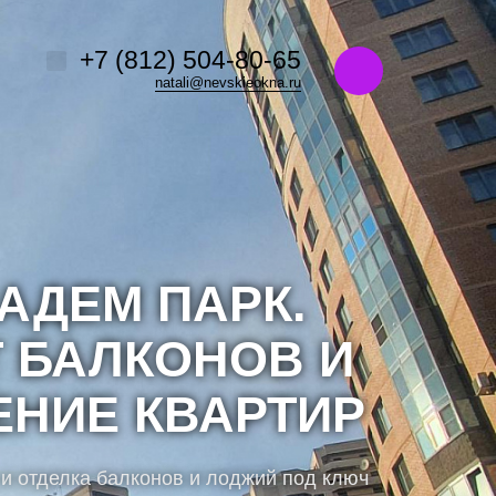
Например,
название ЖК или адрес
+7 (812) 504-80-65
ь:
везде
Найти
natali@nevskieokna.ru
АДЕМ ПАРК.
 БАЛКОНОВ И
ЕНИЕ КВАРТИР
 и отделка балконов и лоджий под ключ