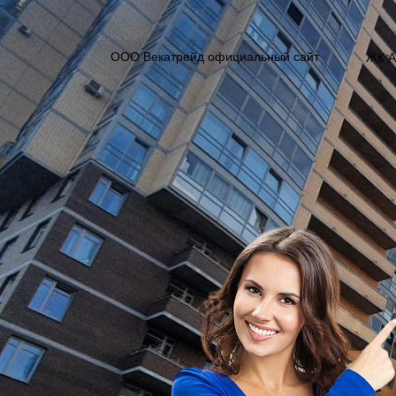
ООО Векатрейд официальный сайт
ЖК А