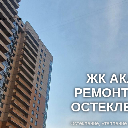
Искат
кадем Парк
ЖК АК
РЕМОНТ
ОСТЕКЛ
Остекление, утепление