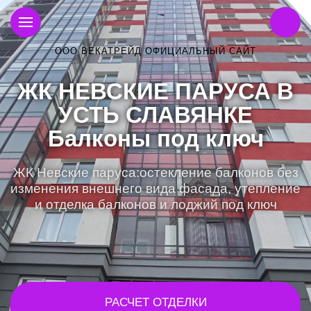
ООО ВЕКАТРЕЙД ОФИЦИАЛЬНЫЙ САЙТ
ЖК НЕВСКИЕ ПАРУСА В
УСТЬ СЛАВЯНКЕ
Балконы под ключ
ЖК Невские паруса:остекление балконов без
изменения внешнего вида фасада, утепление
и отделка балконов и лоджий под ключ
РАСЧЕТ ОТДЕЛКИ