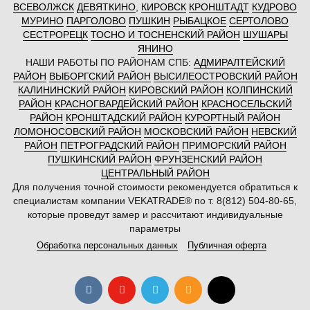
ВСЕВОЛЖСК
ДЕВЯТКИНО
,
КИРОВСК
КРОНШТАДТ
КУДРОВО
МУРИНО
ПАРГОЛОВО
ПУШКИН
РЫБАЦКОЕ
СЕРТОЛОВО
СЕСТРОРЕЦК
ТОСНО И ТОСНЕНСКИЙ РАЙОН
ШУШАРЫ
ЯНИНО
НАШИ РАБОТЫ ПО РАЙОНАМ СПБ:
АДМИРАЛТЕЙСКИЙ
РАЙОН
ВЫБОРГСКИЙ РАЙОН
ВЫСИЛЕОСТРОВСКИЙ РАЙОН
КАЛИНИНСКИЙ РАЙОН
КИРОВСКИЙ РАЙОН
КОЛПИНСКИЙ
РАЙОН
КРАСНОГВАРДЕЙСКИЙ РАЙОН
КРАСНОСЕЛЬСКИЙ
РАЙОН
КРОНШТАДСКИЙ РАЙОН
КУРОРТНЫЙ РАЙОН
ЛОМОНОСОВСКИЙ РАЙОН
МОСКОВСКИЙ РАЙОН
НЕВСКИЙ
РАЙОН
ПЕТРОГРАДСКИЙ РАЙОН
ПРИМОРСКИЙ РАЙОН
ПУШКИНСКИЙ РАЙОН
ФРУНЗЕНСКИЙ РАЙОН
ЦЕНТРАЛЬНЫЙ РАЙОН
Для получения точной стоимости рекомендуется обратиться к
специалистам компании VEKATRADE® по т. 8(812) 504-80-65,
которые проведут замер и рассчитают индивидуальные
параметры
Обработка персональных данных
Публичная оферта