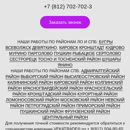
+7 (812) 702-702-3
Заказать звонок
НАШИ РАБОТЫ ПО РАЙОНАМ ЛО И СПБ:
БУГРЫ
ВСЕВОЛЖСК
ДЕВЯТКИНО
,
КИРОВСК
КРОНШТАДТ
КУДРОВО
МУРИНО
ПАРГОЛОВО
ПУШКИН
РЫБАЦКОЕ
СЕРТОЛОВО
СЕСТРОРЕЦК
ТОСНО И ТОСНЕНСКИЙ РАЙОН
ШУШАРЫ
ЯНИНО
НАШИ РАБОТЫ ПО РАЙОНАМ СПБ:
АДМИРАЛТЕЙСКИЙ
РАЙОН
ВЫБОРГСКИЙ РАЙОН
ВЫСИЛЕОСТРОВСКИЙ РАЙОН
КАЛИНИНСКИЙ РАЙОН
КИРОВСКИЙ РАЙОН
КОЛПИНСКИЙ
РАЙОН
КРАСНОГВАРДЕЙСКИЙ РАЙОН
КРАСНОСЕЛЬСКИЙ
РАЙОН
КРОНШТАДСКИЙ РАЙОН
КУРОРТНЫЙ РАЙОН
ЛОМОНОСОВСКИЙ РАЙОН
МОСКОВСКИЙ РАЙОН
НЕВСКИЙ
РАЙОН
ПЕТРОГРАДСКИЙ РАЙОН
ПРИМОРСКИЙ РАЙОН
ПУШКИНСКИЙ РАЙОН
ФРУНЗЕНСКИЙ РАЙОН
ЦЕНТРАЛЬНЫЙ РАЙОН
Для получения точной стоимости рекомендуется обратиться к
специалистам компании VEKATRADE® по т. 8(812) 504-80-65,