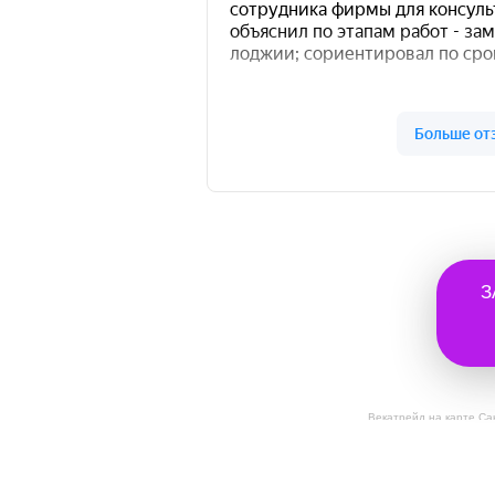
З
Векатрейд на карте Са