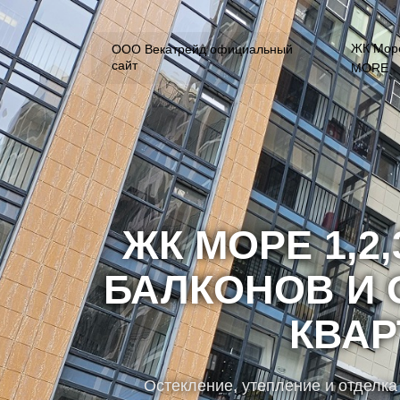
ЖК Море
ООО Векатрейд официальный
сайт
MORE
ЖК МОРЕ 1,2,
БАЛКОНОВ И 
КВАР
Остекление, утепление и отделка