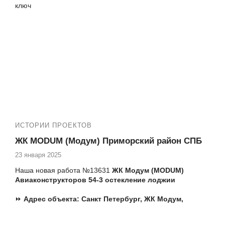
ключ
реализовать эту идею. Установив под ключ теплые
пластиковые окна и балконные двери в ЖК Ultra City, мы
Еще работа в
ЖК Золотая гавань:
обеспечим вам надежную защиту от холода и непогоды.
№13952 ЖК Золотая гавань Приморский 137-1
замена фасадного остекления альпинистами
ИСТОРИИ ПРОЕКТОВ
ЖК MODUM (Модум) Приморский район СПБ
23 января 2025
Наша новая работа №13631
ЖК Модум (MODUM)
Авиаконструкторов 54-3 остекление лоджии
⏩
Адрес объекта:
Санкт Петербург,
ЖК Модум,
Авиаконструкторов 54-3