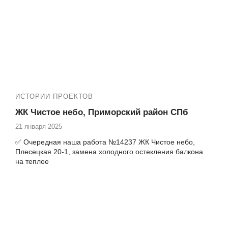
Т.ж. мы производим следующие работы:
✅ Остекление квартир пластиковыми окнами
✅ Установка панорамных окон и входных дверей
✅ Установка порталов
✅ Остекление, утепление и отделка лоджий под ключ
ИСТОРИИ ПРОЕКТОВ
ЖК Чистое небо, Приморский район СПб
21 января 2025
✅ Очередная наша работа №14237 ЖК Чистое небо,
Плесецкая 20-1, замена холодного остекления балкона
на теплое
Теплые балконы с качественной отделкой под ключ в
ЖК Чистое небо
⏩
ЖК Чистое небо от застройщика «Setl City»
расположен в Приморском районе Санкт-Петербурга,