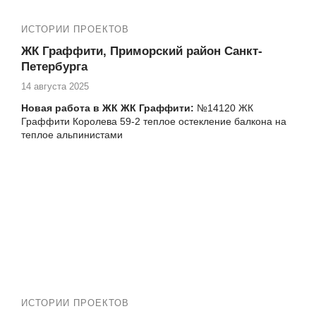
Шуваловский пр. 37-1 термокороб для
кондиционера
ИСТОРИИ ПРОЕКТОВ
№13870 ЖК Юбилейный квартал установка
пластикового окна Шуваловский пр-кт 41-1
ЖК Граффити, Приморский район Санкт-
№13901 ЖК Юбилейный квартал Парашютная 54
Петербурга
замена фасадного остекления альпинистами
14 августа 2025
№14004 ЖК Юбилейный квартал, Комендантский
проспект, 53к4, ремонт балкона под ключ
Новая работа в ЖК ЖК Граффити:
№14120 ЖК
№14101 остекление балкона альпинистами в ЖК
Граффити Королева 59-2 теплое остекление балкона на
Юбилейный квартал, Шуваловский пр. 37-1
теплое альпинистами
№14122 ЖК Юбилейный квартал теплое остекление
балкона альпинистами, Комендантский пр. 51
Еще работы в вашем ЖК:
№14126 ЖК Юбилейный квартал , Комендантский
№14115 ЖК Граффити Королева 59-2 замена
пр. 51, замена холодного фасадного остекления
остекления балкона на теплое альпинистами
балкона на теплое альпинистами
№14130 ЖК Юбилейный квартал ремонт балкона
ЖК Граффити БАЛКОНЫ ПОД КЛЮЧ
под ключ, Комендантский пр. 51
№14132 Утепление и отделкат балкона под ключ,
Комендантский пр. 51 ЖК Юбилейный квартал
№14144 ЖК Юбилейный квартал Королева 63-1
установка пластиковых окон в квартире
№13452, №13430, №13419, №13085, №13090, №13037,
ИСТОРИИ ПРОЕКТОВ
№12935, №12914 и многие другие