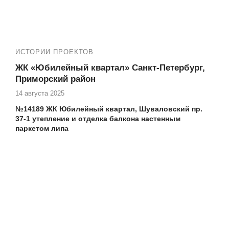
ИСТОРИИ ПРОЕКТОВ
ЖК «Юбилейный квартал» Санкт-Петербург,
Приморский район
14 августа 2025
№14189 ЖК Юбилейный квартал, Шуваловский пр.
37-1 утепление и отделка балкона настенным
паркетом липа
Делаем ремонт балконов и лоджий под ключ, любой
сложности. Остекление (замена фасадного остекления с
холодного на теплое), утепление, отделка
✅ ЖК Юбилейный квартал в Приморском районе СПб
⏩ Другие наши работы по ремонту балконов и лоджий
в
ЖК Юбилейный квартал
:
Работа №13471 ЖК Юбилейный квартал