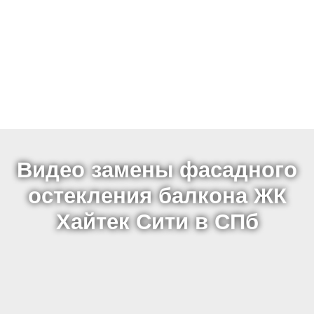
Видео замены фасадного
остекления балкона ЖК
Хайтек Сити в СПб