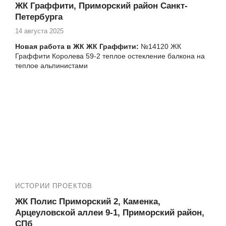
пластикового окна Шуваловский пр-кт 41-1
ЖК Граффити, Приморский район Санкт-
№13901 ЖК Юбилейный квартал Парашютная 54
Петербурга
замена фасадного остекления альпинистами
14 августа 2025
№14004 ЖК Юбилейный квартал, Комендантский
проспект, 53к4, ремонт балкона под ключ
Новая работа в ЖК ЖК Граффити:
№14120 ЖК
№14101 остекление балкона альпинистами в ЖК
Граффити Королева 59-2 теплое остекление балкона на
Юбилейный квартал, Шуваловский пр. 37-1
теплое альпинистами
№14122 ЖК Юбилейный квартал теплое остекление
балкона альпинистами, Комендантский пр. 51
Еще работы в вашем ЖК:
№14126 ЖК Юбилейный квартал , Комендантский
№14115 ЖК Граффити Королева 59-2 замена
пр. 51, замена холодного фасадного остекления
остекления балкона на теплое альпинистами
балкона на теплое альпинистами
№14130 ЖК Юбилейный квартал ремонт балкона
ЖК Граффити БАЛКОНЫ ПОД КЛЮЧ
под ключ, Комендантский пр. 51
№14132 Утепление и отделкат балкона под ключ,
Комендантский пр. 51 ЖК Юбилейный квартал
№14144 ЖК Юбилейный квартал Королева 63-1
установка пластиковых окон в квартире
№13452, №13430, №13419, №13085, №13090, №13037,
ИСТОРИИ ПРОЕКТОВ
№12935, №12914 и многие другие
ЖК Полис Приморский 2, Каменка,
Арцеуловской аллеи 9-1, Приморский район,
СПб