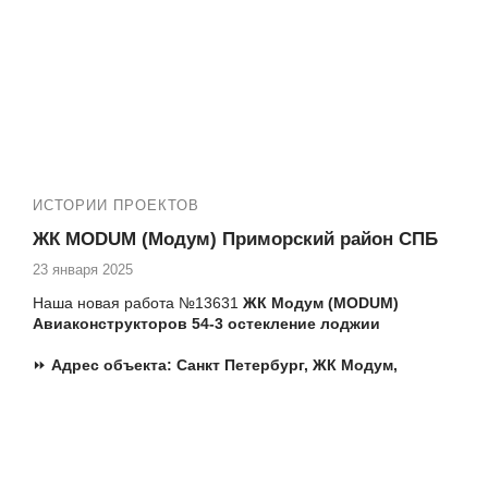
№13952 ЖК Золотая гавань Приморский 137-1
замена фасадного остекления альпинистами
ИСТОРИИ ПРОЕКТОВ
ЖК MODUM (Модум) Приморский район СПБ
23 января 2025
Наша новая работа №13631
ЖК Модум (MODUM)
Авиаконструкторов 54-3 остекление лоджии
⏩
Адрес объекта:
Санкт Петербург,
ЖК Модум,
Авиаконструкторов 54-3
Т.ж. мы производим следующие работы:
✅ Остекление квартир пластиковыми окнами