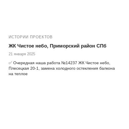
✅ Установка панорамных окон и входных дверей
✅ Установка порталов
✅ Остекление, утепление и отделка лоджий под ключ
ИСТОРИИ ПРОЕКТОВ
ЖК Чистое небо, Приморский район СПб
21 января 2025
✅ Очередная наша работа №14237 ЖК Чистое небо,
Плесецкая 20-1, замена холодного остекления балкона
на теплое
Теплые балконы с качественной отделкой под ключ в
ЖК Чистое небо
⏩
ЖК Чистое небо от застройщика «Setl City»
расположен в Приморском районе Санкт-Петербурга,
Комендантский пр. 62, 64-1, 66-1, 67, 69, 71;
Арцеуловская аллея 17, 19, 21, 23-1 и 23-2, Плесецкая
улица, Верхне Каменская улица