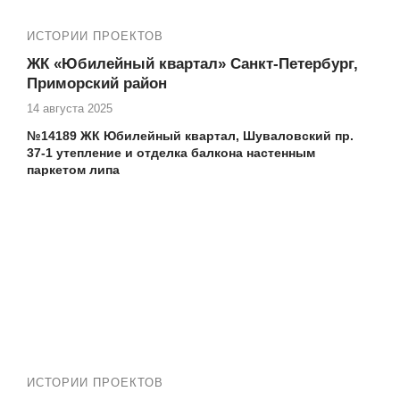
ИСТОРИИ ПРОЕКТОВ
ЖК «Юбилейный квартал» Санкт-Петербург,
Приморский район
14 августа 2025
№14189 ЖК Юбилейный квартал, Шуваловский пр.
37-1 утепление и отделка балкона настенным
паркетом липа
Делаем ремонт балконов и лоджий под ключ, любой
сложности. Остекление (замена фасадного остекления с
холодного на теплое), утепление, отделка
✅ ЖК Юбилейный квартал в Приморском районе СПб
⏩ Другие наши работы по ремонту балконов и лоджий
в
ЖК Юбилейный квартал
:
Работа №13471 ЖК Юбилейный квартал
Шуваловский пр. 37-1 термокороб для
кондиционера
ИСТОРИИ ПРОЕКТОВ
№13870 ЖК Юбилейный квартал установка