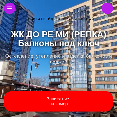
ООО ВЕКАТРЕЙД ОФИЦИАЛЬНЫЙ САЙТ
ЖК ДО РЕ МИ (РЕПКА)
Балконы под ключ
Остекление, утепление и отделка балконов и
лоджий
Записаться
на замер