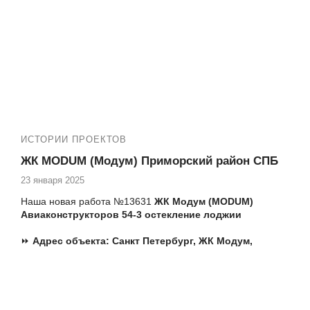
Еще работа в
ЖК Золотая гавань:
обеспечим вам надежную защиту от холода и непогоды.
№13952 ЖК Золотая гавань Приморский 137-1
замена фасадного остекления альпинистами
ИСТОРИИ ПРОЕКТОВ
ЖК MODUM (Модум) Приморский район СПБ
23 января 2025
Наша новая работа №13631
ЖК Модум (MODUM)
Авиаконструкторов 54-3 остекление лоджии
⏩
Адрес объекта:
Санкт Петербург,
ЖК Модум,
Авиаконструкторов 54-3
Т.ж. мы производим следующие работы:
✅ Остекление квартир пластиковыми окнами