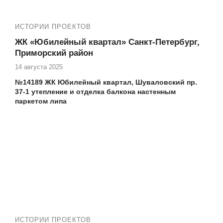
ИСТОРИИ ПРОЕКТОВ
ЖК «Юбилейный квартал» Санкт-Петербург,
Приморский район
14 августа 2025
№14189 ЖК Юбилейный квартал, Шуваловский пр.
37-1 утепление и отделка балкона настенным
паркетом липа
Делаем ремонт балконов и лоджий под ключ, любой
сложности. Остекление (замена фасадного остекления с
холодного на теплое), утепление, отделка
✅ ЖК Юбилейный квартал в Приморском районе СПб
⏩ Другие наши работы по ремонту балконов и лоджий
в
ЖК Юбилейный квартал
:
Работа №13471 ЖК Юбилейный квартал
Шуваловский пр. 37-1 термокороб для
кондиционера
ИСТОРИИ ПРОЕКТОВ