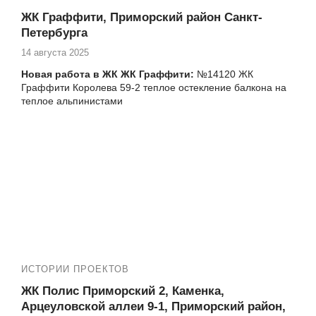
№13870 ЖК Юбилейный квартал установка
пластикового окна Шуваловский пр-кт 41-1
ЖК Граффити, Приморский район Санкт-
№13901 ЖК Юбилейный квартал Парашютная 54
Петербурга
замена фасадного остекления альпинистами
14 августа 2025
№14004 ЖК Юбилейный квартал, Комендантский
проспект, 53к4, ремонт балкона под ключ
Новая работа в ЖК ЖК Граффити:
№14120 ЖК
№14101 остекление балкона альпинистами в ЖК
Граффити Королева 59-2 теплое остекление балкона на
Юбилейный квартал, Шуваловский пр. 37-1
теплое альпинистами
№14122 ЖК Юбилейный квартал теплое остекление
балкона альпинистами, Комендантский пр. 51
Еще работы в вашем ЖК:
№14126 ЖК Юбилейный квартал , Комендантский
№14115 ЖК Граффити Королева 59-2 замена
пр. 51, замена холодного фасадного остекления
остекления балкона на теплое альпинистами
балкона на теплое альпинистами
№14130 ЖК Юбилейный квартал ремонт балкона
ЖК Граффити БАЛКОНЫ ПОД КЛЮЧ
под ключ, Комендантский пр. 51
№14132 Утепление и отделкат балкона под ключ,
Комендантский пр. 51 ЖК Юбилейный квартал
№14144 ЖК Юбилейный квартал Королева 63-1
установка пластиковых окон в квартире
№13452, №13430, №13419, №13085, №13090, №13037,
ИСТОРИИ ПРОЕКТОВ
№12935, №12914 и многие другие
ЖК Полис Приморский 2, Каменка,
Арцеуловской аллеи 9-1, Приморский район,