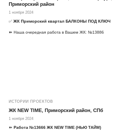
Приморский район
1 ноября 2024
✅
ЖК Приморский квартал БАЛКОНЫ ПОД КЛЮЧ
⏩ Наша очередная работа в Вашем ЖК: №13886
Коломяжский 5-3 ЖК Приморский квартал ремонт балкона
Смотри еще наши работы в Вашем ЖК:
1) №13531-1 Замена фасадного остекления на балконе
Коломяжский 5-3
2) №13531-2 Замена фасадного остекления на лоджии
Коломяжский 5-3
3) №13538 Коломяжский 7-1 ЖК Приморский квартал
остекление лоджии
4) №13584 ЖК Приморский квартал остекление лоджии
альпинистами Богатырский 2А
ИСТОРИИ ПРОЕКТОВ
5) №13625 ЖК Приморский квартал остекление балкона
альпинистами Богатырский 2А
ЖК NEW TIME, Приморский район, СПб
1 ноября 2024
6)№13689 ЖК Приморский квартал установка
термокоробов на остекление
⏩
Работа №13666 ЖК NEW TIME (НЬЮ ТАЙМ)