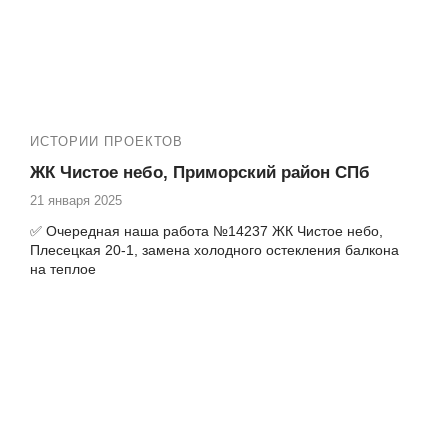
✅ Установка панорамных окон и входных дверей
✅ Установка порталов
✅ Остекление, утепление и отделка лоджий под ключ
ИСТОРИИ ПРОЕКТОВ
ЖК Чистое небо, Приморский район СПб
21 января 2025
✅ Очередная наша работа №14237 ЖК Чистое небо,
Плесецкая 20-1, замена холодного остекления балкона
на теплое
Теплые балконы с качественной отделкой под ключ в
ЖК Чистое небо
⏩
ЖК Чистое небо от застройщика «Setl City»
расположен в Приморском районе Санкт-Петербурга,
Комендантский пр. 62, 64-1, 66-1, 67, 69, 71;
Арцеуловская аллея 17, 19, 21, 23-1 и 23-2, Плесецкая
улица, Верхне Каменская улица