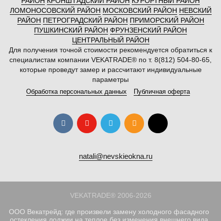
РАЙОН
КРОНШТАДСКИЙ РАЙОН
КУРОРТНЫЙ РАЙОН
ЛОМОНОСОВСКИЙ РАЙОН
МОСКОВСКИЙ РАЙОН
НЕВСКИЙ
РАЙОН
ПЕТРОГРАДСКИЙ РАЙОН
ПРИМОРСКИЙ РАЙОН
ПУШКИНСКИЙ РАЙОН
ФРУНЗЕНСКИЙ РАЙОН
ЦЕНТРАЛЬНЫЙ РАЙОН
Для получения точной стоимости рекомендуется обратиться к
специалистам компании VEKATRADE® по т. 8(812) 504-80-65,
которые проведут замер и рассчитают индивидуальные
параметры
Обработка персональных данных
Публичная оферта
natali@nevskieokna.ru
VEKATRADE® 2006-2026
ООО Векатрейд: где произвели замену холодного фасадного
остекления лоджии на теплое без изменения внешнего вида