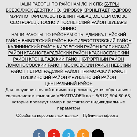
НАШИ РАБОТЫ ПО РАЙОНАМ ЛО И СПБ:
БУГРЫ
ВСЕВОЛЖСК
ДЕВЯТКИНО
,
КИРОВСК
КРОНШТАДТ
КУДРОВО
МУРИНО
ПАРГОЛОВО
ПУШКИН
РЫБАЦКОЕ
СЕРТОЛОВО
СЕСТРОРЕЦК
ТОСНО И ТОСНЕНСКИЙ РАЙОН
ШУШАРЫ
ЯНИНО
НАШИ РАБОТЫ ПО РАЙОНАМ СПБ:
АДМИРАЛТЕЙСКИЙ
РАЙОН
ВЫБОРГСКИЙ РАЙОН
ВЫСИЛЕОСТРОВСКИЙ РАЙОН
КАЛИНИНСКИЙ РАЙОН
КИРОВСКИЙ РАЙОН
КОЛПИНСКИЙ
РАЙОН
КРАСНОГВАРДЕЙСКИЙ РАЙОН
КРАСНОСЕЛЬСКИЙ
РАЙОН
КРОНШТАДСКИЙ РАЙОН
КУРОРТНЫЙ РАЙОН
ЛОМОНОСОВСКИЙ РАЙОН
МОСКОВСКИЙ РАЙОН
НЕВСКИЙ
РАЙОН
ПЕТРОГРАДСКИЙ РАЙОН
ПРИМОРСКИЙ РАЙОН
ПУШКИНСКИЙ РАЙОН
ФРУНЗЕНСКИЙ РАЙОН
ЦЕНТРАЛЬНЫЙ РАЙОН
Для получения точной стоимости рекомендуется обратиться к
специалистам компании VEKATRADE® по т. 8(812) 504-80-65,
которые проведут замер и рассчитают индивидуальные
параметры
Обработка персональных данных
Публичная оферта