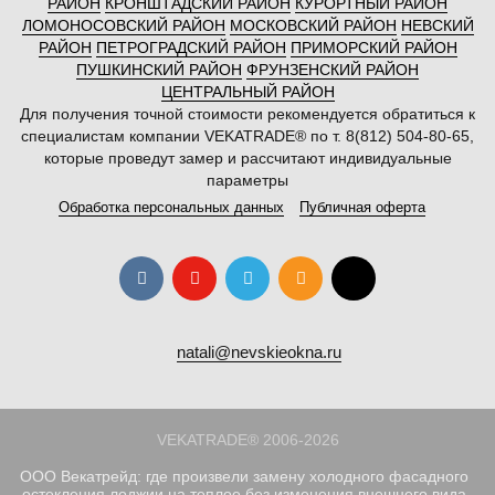
РАЙОН
КРОНШТАДСКИЙ РАЙОН
КУРОРТНЫЙ РАЙОН
ЛОМОНОСОВСКИЙ РАЙОН
МОСКОВСКИЙ РАЙОН
НЕВСКИЙ
РАЙОН
ПЕТРОГРАДСКИЙ РАЙОН
ПРИМОРСКИЙ РАЙОН
ПУШКИНСКИЙ РАЙОН
ФРУНЗЕНСКИЙ РАЙОН
ЦЕНТРАЛЬНЫЙ РАЙОН
Для получения точной стоимости рекомендуется обратиться к
специалистам компании VEKATRADE® по т. 8(812) 504-80-65,
которые проведут замер и рассчитают индивидуальные
параметры
Обработка персональных данных
Публичная оферта
natali@nevskieokna.ru
VEKATRADE® 2006-2026
ООО Векатрейд: где произвели замену холодного фасадного
остекления лоджии на теплое без изменения внешнего вида