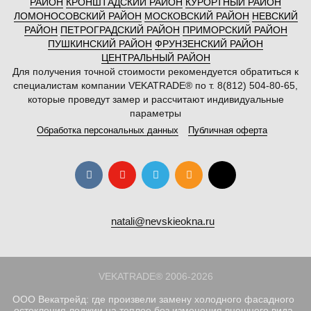
РАЙОН
КРОНШТАДСКИЙ РАЙОН
КУРОРТНЫЙ РАЙОН
ЛОМОНОСОВСКИЙ РАЙОН
МОСКОВСКИЙ РАЙОН
НЕВСКИЙ
РАЙОН
ПЕТРОГРАДСКИЙ РАЙОН
ПРИМОРСКИЙ РАЙОН
ПУШКИНСКИЙ РАЙОН
ФРУНЗЕНСКИЙ РАЙОН
ЦЕНТРАЛЬНЫЙ РАЙОН
Для получения точной стоимости рекомендуется обратиться к
специалистам компании VEKATRADE® по т. 8(812) 504-80-65,
которые проведут замер и рассчитают индивидуальные
параметры
Обработка персональных данных
Публичная оферта
natali@nevskieokna.ru
VEKATRADE® 2006-2026
ООО Векатрейд: где произвели замену холодного фасадного
остекления лоджии на теплое без изменения внешнего вида