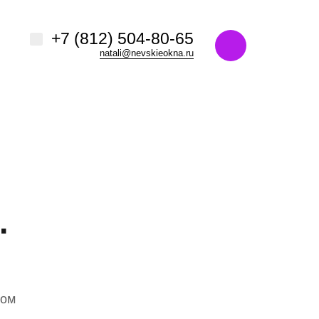
Например,
название ЖК или адрес
+7 (812) 504-80-65
ь:
везде
Найти
natali@nevskieokna.ru
.
ком