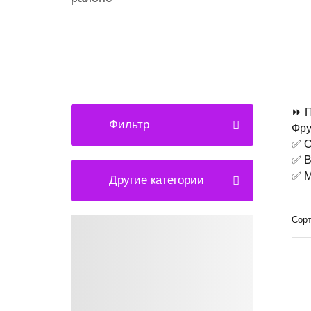
⏩ П
Фильтр
Фру
✅ О
✅ В
✅ М
Другие категории
Сорт