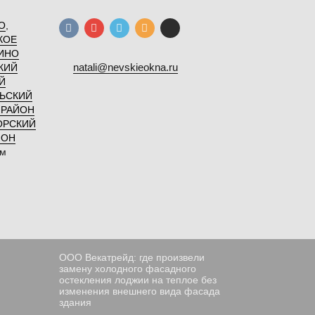
О
,
КОЕ
ИНО
natali@nevskieokna.ru
КИЙ
Й
ЬСКИЙ
 РАЙОН
ОРСКИЙ
ЙОН
ам
ООО Векатрейд: где произвели
замену холодного фасадного
остекления лоджии на теплое без
изменения внешнего вида фасада
здания