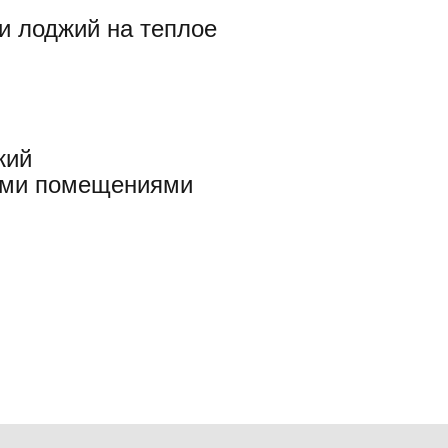
и лоджий на теплое
)
жий
ыми помещениями