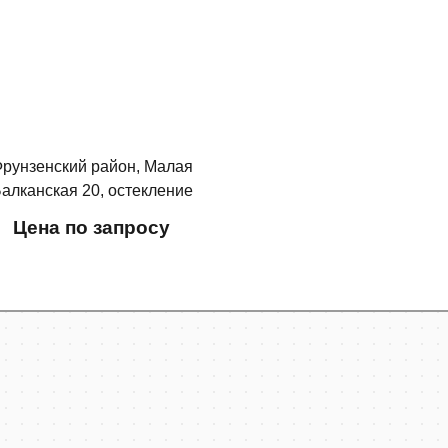
рунзенский район, Малая
алканская 20, остекление
балкона
Цена по запросу
т‑Петербург
кс Карты — транспорт, навигация, поиск мест