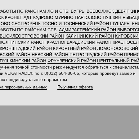
АБОТЫ ПО РАЙОНАМ ЛО И СПБ:
БУГРЫ
ВСЕВОЛЖСК
ДЕВЯТКИН
СК
КРОНШТАДТ
КУДРОВО
МУРИНО
ПАРГОЛОВО
ПУШКИН
РЫБАЦ
ЛОВО
СЕСТРОРЕЦК
ТОСНО И ТОСНЕНСКИЙ РАЙОН
ШУШАРЫ
ЯН
РАБОТЫ ПО РАЙОНАМ СПБ:
АДМИРАЛТЕЙСКИЙ РАЙОН
ВЫБОРГС
ВЫСИЛЕОСТРОВСКИЙ РАЙОН
КАЛИНИНСКИЙ РАЙОН
КИРОВСКИ
КОЛПИНСКИЙ РАЙОН
КРАСНОГВАРДЕЙСКИЙ РАЙОН
КРАСНОСЕЛ
КРОНШТАДСКИЙ РАЙОН
КУРОРТНЫЙ РАЙОН
ЛОМОНОСОВСКИЙ
ВСКИЙ РАЙОН
НЕВСКИЙ РАЙОН
ПЕТРОГРАДСКИЙ РАЙОН
ПРИМ
ПУШКИНСКИЙ РАЙОН
ФРУНЗЕНСКИЙ РАЙОН
ЦЕНТРАЛЬНЫЙ РА
учения точной стоимости рекомендуется обратиться к специалист
и VEKATRADE® по т. 8(812) 504-80-65, которые проведут замер и
тают индивидуальные параметры
ка персональных данных
Публичная оферта