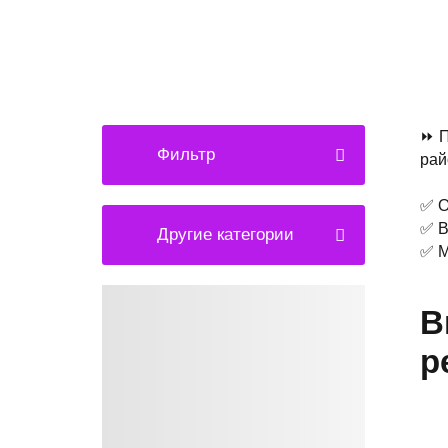
⏩ П
Фильтр
рай
✅ О
✅ В
Другие категории
✅ М
В
р