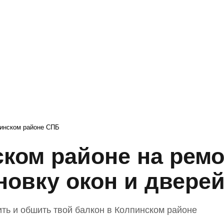
Искат
пинском районе СПБ
ском районе на рем
новку окон и двере
лить и обшить твой балкон в Колпинском районе