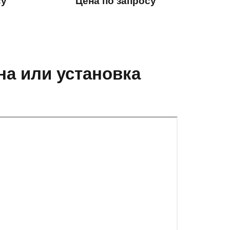
су
Цена по запросу
на или установка