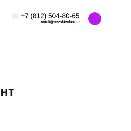
Например,
название ЖК или адрес
+7 (812) 504-80-65
ь:
везде
Найти
natali@nevskieokna.ru
онт
й