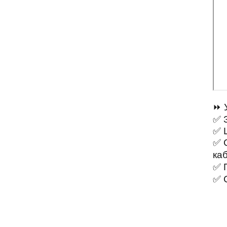
⏩ 
✅ 
✅ 
✅ 
каб
✅ 
✅ 