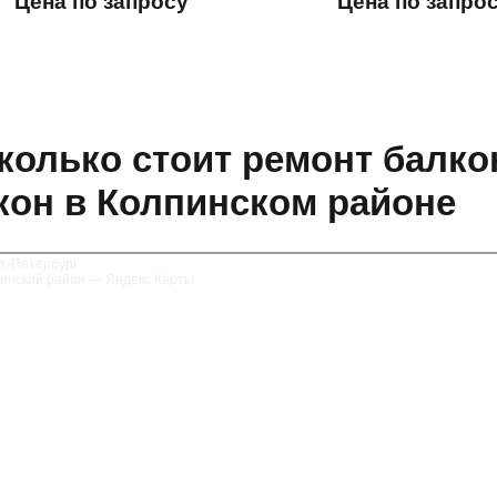
Цена по запросу
Цена по запро
колько стоит ремонт балко
кон в Колпинском районе
т‑Петербург
инский район — Яндекс Карты