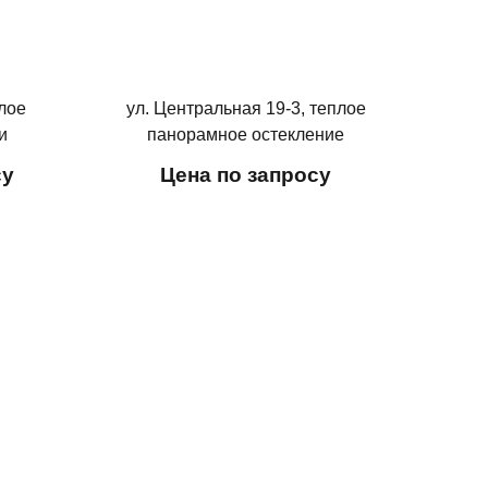
плое
ул. Центральная 19-3, теплое
и
панорамное остекление
балкона
су
Цена по запросу