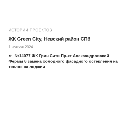
ИСТОРИИ ПРОЕКТОВ
ЖК Green City, Невский район СПб
1 ноября 2024
⏩
№14077 ЖК Грин Сити Пр-кт Александровской
Фермы 8 замена холодного фасадного остекления на
теплое на лоджии
Адреса ЖК Грин сити:
СПб, Невский район,
Антокольский 4,6; Александровской фермы 8
Застройщик: RBI
✅ Делаем балконы и лоджии под ключ, меняем фасадное
остекление на теплое строго по регламенту,
устанавливаем окна и двери ПВХ
Смотри еще наши работы в Вашем ЖК
Green
city
:
№13335
ЖК Гринсити ( Green city ) остекление