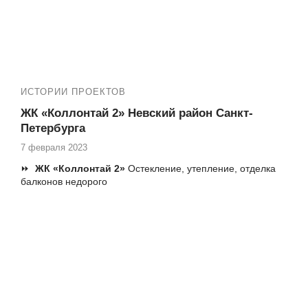
✅ Остекление квартир на Шелгунова 7 и 9
✅ Установка пластиковых окон и балконных блоков
✅ Установка откосов, подоконников, отливов
✅ Остекление, утепление и отделка балконов и лоджий
под ключ
ИСТОРИИ ПРОЕКТОВ
Еще наши работы в Вашем ЖК: №13393
ЖК «Коллонтай 2» Невский район Санкт-
Петербурга
7 февраля 2023
⏩
ЖК «Коллонтай 2»
Остекление, утепление, отделка
балконов недорого
Адреса ЖК:
Невский район Санкт Петербурга, Коллонтай
д.2
✅ фасадное остекление (замена фасадного остекления
без изменения внешнего вида фасада здания)
✅ остекление балконов (холодное и теплое, распашное
или сдвигающееся)
✅ отделка балконов (отделка панелями ПВХ и МДФ,