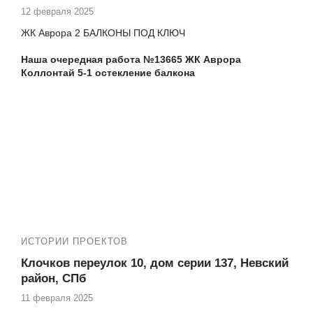
ПВХ двери на лоджию
12 февраля 2025
№13979 ЖК О Юность Крыленко 1-1-5 ремонт на
лоджии под ключ
ЖК Аврора 2 БАЛКОНЫ ПОД КЛЮЧ
№14106 ЖК О Юность, Крыленко 1-1-8 замена
холодного фасадного остекления лоджии на теплое
Наша очередная работа №13665 ЖК Аврора
№14121 ЖК О Юность, Крыленко 1-1-8 замена
Коллонтай 5-1 остекление балкона
балконной двери от застройщика
№14186 ЖК О Юность Крыленко 1-1 установка
Еще работы в Вашем ЖК: № 12909
пластикового окна
И еще: №13285, №13277, №13270, №13238, №13192,
№13193, №13174, №13170, №13141, №13102, №12896,
№12896, №12770, №12771, №12772 и другие
ИСТОРИИ ПРОЕКТОВ
Клочков переулок 10, дом серии 137, Невский
район, СПб
11 февраля 2025