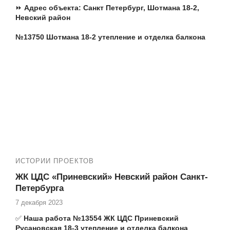
⏩
Адрес объекта:
Санкт Петербург,
Шотмана 18-2,
Невский район
№13750 Шотмана 18-2 утепление и отделка балкона
Т.ж. мы производим следующие работы:
№13680 остекление балкона теплыми окнами Veka
✅ Остекление квартир пластиковыми окнами
✅ Установка панорамных окон и входных дверей
✅ Установка порталов
✅ Остекление, утепление и отделка лоджий под ключ
ИСТОРИИ ПРОЕКТОВ
ЖК ЦДС «Приневский» Невский район Санкт-
Петербурга
7 декабря 2023
✅
Наша работа №13554 ЖК ЦДС Приневский
Русановская 18-3 утепление и отделка балкона