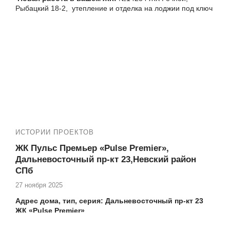
Рыбацкий 18-2, утепление и отделка на лоджии под ключ
Еще работы в ЖК Речной:
№14251 ЖК Речной, Рыбацкий 18-2, , замена
холодного фасадного остекления балкона на
теплое альпинистами
№14263 ЖК Речной, Рыбацкий 18-2, утепление и
ремонт балкона под ключ
14276 ЖК Речной, Рыбацкий 18-2, замена
холодного фасадного остекления ТАТПРОФ 50300
на лоджии на теплое альпинистами
ИСТОРИИ ПРОЕКТОВ
ЖК Пульс Премьер «Pulse Premier»,
Дальневосточный пр-кт 23,Невский район
СПб
27 ноября 2025
Адрес дома, тип, серия: Дальневосточный пр-кт 23
ЖК «Pulse Premier»
Если вы проживаете в ЖК «Pulse Premier» по адресу