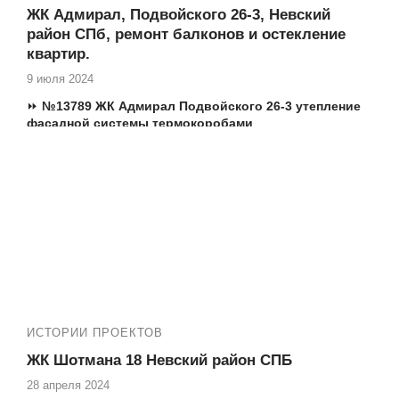
ЖК Адмирал, Подвойского 26-3, Невский
район СПб, ремонт балконов и остекление
квартир.
9 июля 2024
⏩
№13789 ЖК Адмирал Подвойского 26-3 утепление
фасадной системы термокоробами
Еще работы в ЖК Адмирал:
№13760 ЖК Адмирал Подвойского 26-3 Невский
район остекление лоджии
№13788 ЖК Адмирал Подвойского 26-3 утепление и
отделка лоджии
ИСТОРИИ ПРОЕКТОВ
ЖК Шотмана 18 Невский район СПБ
28 апреля 2024