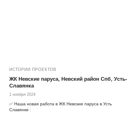
Еще работы в Вашем ЖК:
№13569 Ремонт балкона в ЖК Живи в Рыбацком
Славянская 22
№13667 ЖК Живи! В Рыбацком Тер. Усть-славянка
ул. Славянская 26 остекление балкона
№13676 ЖК Живи! В Рыбацком Тер. Усть-славянка
ул. Славянская 26 ремонт балкона
№13717 Усть-Славянка ул. Славянская 21 ЖК Живи
в Рыбацком остекление балкона
№13794 ЖК Живи в Рыбацком ремонт на балконе
Усть Славянка, Славянская 26
№13828 ЖК Живи в Рыбацком ремонт балкона
ИСТОРИИ ПРОЕКТОВ
Гудиловская 5-1
№13916 ЖК Живи в Рыбацком, Усть-славянки ул.
ЖК Невские паруса, Невский район Спб, Усть-
Славянская 28 остекление балкона
Славянка
№14059 ЖК Живи в Рыбацом, Усть-Славянка
1 ноября 2024
Советский пр-т 12-1, теплое остекление лоджии
№14137 ЖК Живи в рыбацком установка ПВХ окна
✅ Наша новая работа в ЖК Невские паруса в Усть
Усть-Славянка ул. Славянская 8-1
Славянке :
№14192 Замена фасадного остекления балкона в
ЖК Живи! в Рыбацком Тер. Усть-Славянка ул.
№14143 ЖК Невские паруса Советский пр-т 34-2
Славянская 21
замена холодного фасадного остекления лоджии на
теплое