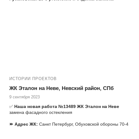
⏩ успешно работаем с 2006 г, что подтверждают
многочисленные отзывы о нашей компании
В
ека трейд
и
5 звезд в Яндексе
⏩ работаем со всеми доступными в СПб профилями,
среди них Veka, Rehau и другие
⏩ предоставляем гарантию 5 лет по договору
⏩ у нас 12 бригад по остеклению и отделке - Вам не
придется ждать своей очереди
⏩ остеклили балконы более 13 000 клиентов
Еще наши работы в Вашем ЖК: №13528
ИСТОРИИ ПРОЕКТОВ
ЖК Эталон на Неве, Невский район, СПб
9 сентября 2023
✅
Наша новая работа №13489 ЖК Эталон на Неве
замена фасадного остекления
⏩
Адрес ЖК:
Санкт Петербург, Обуховской обороны 70-4