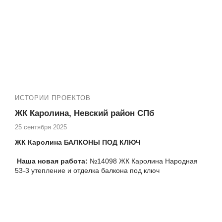
Дальневосточный пр-кт 23 и нуждаетесь в
высококачественных услугах по остеклению и утеплению
балкона, то компания Векатрейд — ваш оптимальный
выбор. Мы понимаем, насколько важно создать
комфортное и уютное пространство в вашем доме, и
готовы предложить комплексные услуги для достижения
этой цели.
Новая работа:
№14225 ЖК «Pulse Premier».
Дальневосточный пр-т, д. 23, теплое панорамное
остекление лоджии от пола до потолка
ИСТОРИИ ПРОЕКТОВ
ЖК Каролина, Невский район СПб
25 сентября 2025
ЖК Каролина БАЛКОНЫ ПОД КЛЮЧ
Наша новая работа:
№14098 ЖК Каролина Народная
53-3 утепление и отделка балкона под ключ
Еще работы в вашем ЖК:
№14091 ЖК Каролина Народная 53-3 замена
холодного фасадного остекления на теплое на
балконе