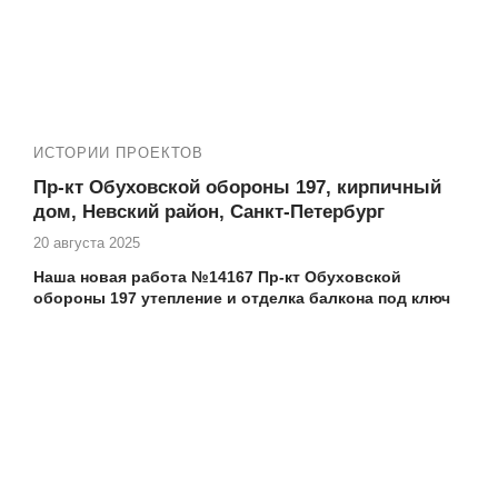
ИСТОРИИ ПРОЕКТОВ
Пр-кт Обуховской обороны 197, кирпичный
дом, Невский район, Санкт-Петербург
20 августа 2025
Наша новая работа №14167 Пр-кт Обуховской
обороны 197 утепление и отделка балкона под ключ
Еще работы в вашем доме:
№14129-1 Пр-кт Обуховской обороны 197 установка
окна на кухне в кирпичном доме
№14129-2 Пр-кт Обуховской обороны 197 установка
окна в комнате в кирпичном доме
№14129-3 Пр-кт Обуховской обороны 197 установка
двери на балкон в комнате в кирпичном доме
№14129-4 Пр-кт Обуховской обороны 197