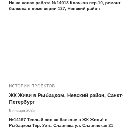
Наша новая работа №
14013 Клочков пер.10, ремонт
балкона в доме серии 137, Невский район
Адрес дома, тип, серия:
Клочков переулок 10
Если вы проживаете на
переулке Клочкова 10
и
нуждаетесь в высококачественных услугах по остеклению
и утеплению балкона, то компания Векатрейд — ваш
оптимальный выбор. Мы понимаем, насколько важно
создать комфортное и уютное пространство в вашем
доме, и готовы предложить комплексные услуги для
достижения этой цели.
ИСТОРИИ ПРОЕКТОВ
ЖК Живи в Рыбацком, Невский район, Санкт-
Петербург
8 января 2025
№14197 Теплый пол на балконе в ЖК Живи! в
Рыбацком Тер. Усть-Славянка ул. Славянская 21