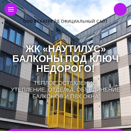
ООО ВЕКАТРЕЙД ОФИЦИАЛЬНЫЙ САЙТ
ЖК «НАУТИЛУС»
БАЛКОНЫ ПОД КЛЮЧ
НЕДОРОГО!
ТЕПЛОЕ ОСТЕКЛЕНИЕ,
УТЕПЛЕНИЕ, ОТДЕЛКА, ОБЪЕДИНЕНИЕ
БАЛКОНОВ И ПВХ ОКНА