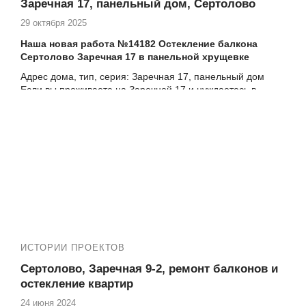
Заречная 17, панельный дом, Сертолово
29 октября 2025
Наша новая работа №14182 Остекление балкона
Сертолово Заречная 17 в панельной хрущевке
Адрес дома, тип, серия:
Заречная 17
,
панельный дом
Если вы проживаете на Заречной 17 и нуждаетесь в
высококачественных услугах по остеклению и утеплению
балкона, то компания Векатрейд — ваш оптимальный
выбор. Мы понимаем, насколько важно создать
комфортное и уютное пространство в вашем доме, и
готовы предложить комплексные услуги для достижения
этой цели.
ИСТОРИИ ПРОЕКТОВ
Сертолово, Заречная 9-2, ремонт балконов и
остекление квартир
24 июня 2024