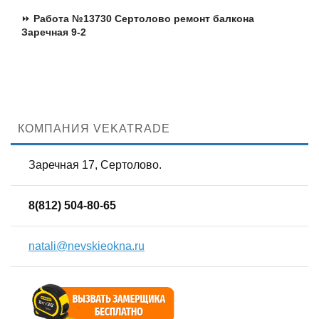
⏩
Работа №13730 Сертолово ремонт балкона
Заречная 9-2
Еще работы:
№13707 Сертолово 1 ул Заречная 9-2 остекление
квартиры и балкона дома серии 1-528КП-40
КОМПАНИЯ VEKATRADE
Заречная 17, Сертолово.
8(812) 504-80-65
natali@nevskieokna.ru