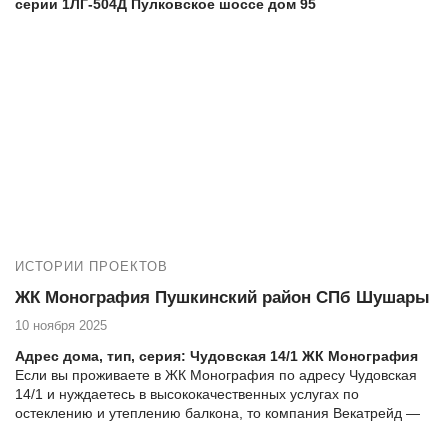
серии 1ЛГ-504Д Пулковское шоссе дом 95
Адрес дома, тип, серия: Пулковское шоссе дом 95, дом
серии 1ЛГ-504Д
Если вы проживаете на Пулковском шоссе дом 95 и
нуждаетесь в высококачественных услугах по остеклению и
утеплению балкона, то компания Векатрейд — ваш
оптимальный выбор. Мы понимаем, насколько важно создать
комфортное и уютное пространство в вашем доме, и готовы
предложить комплексные услуги для достижения этой цели.
ИСТОРИИ ПРОЕКТОВ
ЖК Монография Пушкинский район СПб Шушары
10 ноября 2025
Адрес дома, тип, серия: Чудовская 14/1 ЖК Монография
Если вы проживаете в ЖК Монография по адресу Чудовская
14/1 и нуждаетесь в высококачественных услугах по
остеклению и утеплению балкона, то компания Векатрейд —
ваш оптимальный выбор. Мы понимаем, насколько важно