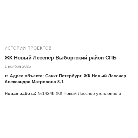
нуждаетесь в высококачественных услугах по остеклению и
утеплению балкона, то компания Векатрейд — ваш
оптимальный выбор. Мы понимаем, насколько важно создать
комфортное и уютное пространство в вашем доме, и готовы
предложить комплексные услуги для достижения этой цели.
ИСТОРИИ ПРОЕКТОВ
ЖК Новый Лесснер Выборгский район СПБ
1 ноября 2025
⏩
Адрес объекта:
Санкт Петербург,
ЖК Новый Лесснер,
Александра Матросова 8-1
Новая работа:
№14248 ЖК Новый Лесснер утепление и
отделка лоджии, Большой Сампсониевский пр-кт 70-3.
Термокороба
Еще работы в вашем ЖК:
№14240 ЖК Новый Лесснер замена холодного
фасадного остекления лоджии на теплое, Большой
Сампсониевский пр-кт 70-3, вклейка стеклопакетов