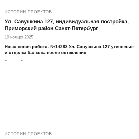
ИСТОРИИ ПРОЕКТОВ
Ул. Савушкина 127, индивидуальная постройка,
Приморский район Санкт-Петербург
10 ноября 2025
Наша новая работа: №
14283 Ул. Савушкина 127 утепление
и отделка балкона после остекления
Еще работы в вашем доме:
№14267 Ул. Савушкина 127 теплое остекление балкона
пластиковыми окнами
Адрес дома, тип, серия: Ул. Савушкина 127, индивидуальная
постройка
Если вы проживаете на Ул. Савушкина 127 и нуждаетесь в
высококачественных услугах по остеклению и утеплению
балкона, то компания Векатрейд — ваш оптимальный выбор.
Мы понимаем, насколько важно создать комфортное и уютное
пространство в вашем доме, и готовы предложить
комплексные услуги для достижения этой цели.
ИСТОРИИ ПРОЕКТОВ