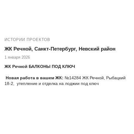
цели.
Новая работа:
№14265 ЖК Город первых, Новосаратовка ул.
Первых 4-5, замена холодного фасадного остекления лоджии
на теплое без изменения внешнего вида фасада здания
Еще работы:
ИСТОРИИ ПРОЕКТОВ
14259-1 ЖК Город Первых, д. Новосаратовка ул Первых
4-5 теплое остекление на лоджии
ЖК Речной, Санкт-Петербург, Невский район
14259-2 ЖК Город Первых, д. Новосаратовка ул Первых
1 января 2026
4-5 установка ПВХ окон в квартире
№14264 ЖК Город Первых, д. Новосаратовка ул Первых
ЖК Речной БАЛКОНЫ ПОД КЛЮЧ
4-5 утепление и чистовая отделка лоджии под ключ
Новая работа в вашем ЖК:
№14284 ЖК Речной, Рыбацкий
18-2, утепление и отделка на лоджии под ключ
Еще работы в ЖК Речной:
№14251 ЖК Речной, Рыбацкий 18-2, , замена холодного
фасадного остекления балкона на теплое альпинистами
№14263 ЖК Речной, Рыбацкий 18-2, утепление и ремонт
балкона под ключ
14276 ЖК Речной, Рыбацкий 18-2, замена холодного
фасадного остекления ТАТПРОФ 50300 на лоджии на