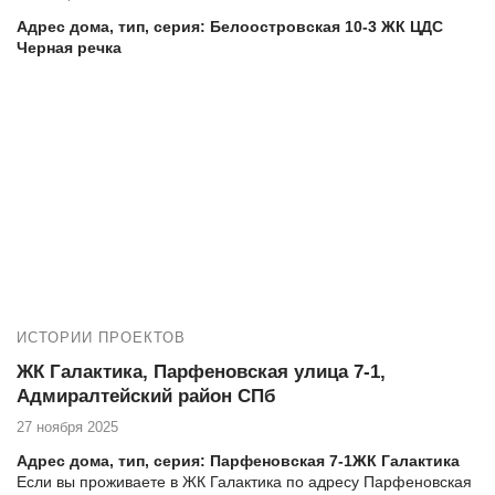
Адрес дома, тип, серия: Белоостровская 10-3
ЖК ЦДС
Черная речка
Если вы проживаете в ЖК ЦДС Черная речка по адресу
Белоостровская 10-3 и нуждаетесь в высококачественных
услугах по остеклению и утеплению балкона, то компания
Векатрейд — ваш оптимальный выбор. Мы понимаем,
насколько важно создать комфортное и уютное пространство в
вашем доме, и готовы предложить комплексные услуги для
достижения этой цели.
Новая работа:
№14275 ЖК ЦДС Черная речка,
Белоостровская 10-3, утепление и черновая отделка лоджии
гипсокартоном
ИСТОРИИ ПРОЕКТОВ
Еще работы в вашем ЖК:
№14261 ЖК ЦДС Черная речка, Белоостровская 10-3,
ЖК Галактика, Парфеновская улица 7-1,
замена холодного фасадного остекления балкона на
Адмиралтейский район СПб
теплое альпинистами
27 ноября 2025
Адрес дома, тип, серия: Парфеновская 7-1
ЖК Галактика
Если вы проживаете в ЖК Галактика по адресу Парфеновская