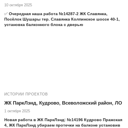
10 октября 2025
✅
Очередная наша работа №14287-2 ЖК Славянка,
Посёлок Шушары тер. Славянка Колпинское шоссе 40-1,
установка балконного блока с дверью
В
ЖК Славянка
мы желаем теплое остекление балконов,
утепляем и обшиваем балконы и лоджии. Т.ж. мы
устанавливаем теплые пластиковые окна, двери и балконные
блоки под ключ
⏩
Еще наши работы в ЖК Славянка:
1) №13605 остекление балкона Шушары Изборская 2-1 ЖК
Славянка
2) №13551 ЖК Славянка Ростовская 17-4 утепление и отделка
балкона
ИСТОРИИ ПРОЕКТОВ
3) №13541 ЖК Славянка 128 ремонт балкона Славянка,
Полоцкая 3
ЖК ПаркЛэнд, Кудрово, Всеволожский район, ЛО
4) №13501 ЖК Слявянка 128 ремонт балкона под ключ
1 октября 2025
5) №13516 ЖК Славянка, Шушары тер. Славянка ул Полоцкая
3, остекление балкона
Новая работа в ЖК ПаркЛэнд: №14196 Кудрово Пражская
6) №13412 ЖК Славянка, Шушары Ростовская 7-4 остекление
4, ЖК ПаркЛэнд убираем протечки на балконе установив
балкона