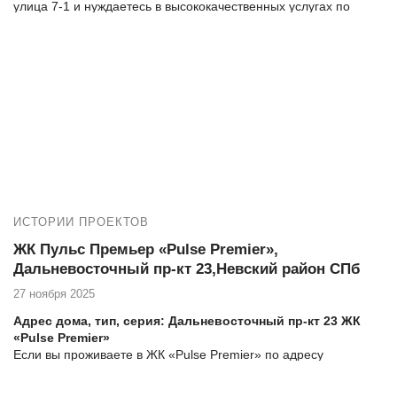
улица 7-1 и нуждаетесь в высококачественных услугах по
остеклению и утеплению балкона, то компания Векатрейд —
ваш оптимальный выбор. Мы понимаем, насколько важно
создать комфортное и уютное пространство в вашем доме, и
готовы предложить комплексные услуги для достижения этой
цели.
Новая работа:
№14258 ЖК Галактика, Парфеновская 7-1,
утепление и отделка на лоджии
Еще работы:
№14231 ЖК Галактика, Парфеновская 7-1, замена
холодного фасадного остекления лоджии на теплое
ИСТОРИИ ПРОЕКТОВ
альпинистами
ЖК Пульс Премьер «Pulse Premier»,
Дальневосточный пр-кт 23,Невский район СПб
27 ноября 2025
Адрес дома, тип, серия: Дальневосточный пр-кт 23 ЖК
«Pulse Premier»
Если вы проживаете в ЖК «Pulse Premier» по адресу
Дальневосточный пр-кт 23 и нуждаетесь в высококачественных
услугах по остеклению и утеплению балкона, то компания