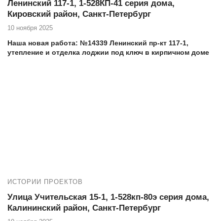
Ленинский 117-1, 1-528КП-41 серия дома,
Кировский район, Санкт-Петербург
10 ноября 2025
Наша новая работа: №14339 Ленинский пр-кт 117-1,
утепление и отделка лоджии под ключ в кирпичном доме
Еще работы в вашем доме:
№14324 Ленинский пр-кт 117-1, остекление лоджии в
кирпичном доме
Адрес дома, тип, серия: Ленинский 117-1, 1-528КП-41 серия
дома
Если вы проживаете на Ленинском проспекте 117-1 и
нуждаетесь в высококачественных услугах по остеклению и
утеплению балкона, то компания Векатрейд — ваш
оптимальный выбор. Мы понимаем, насколько важно создать
комфортное и уютное пространство в вашем доме, и готовы
предложить комплексные услуги для достижения этой цели.
ИСТОРИИ ПРОЕКТОВ
Улица Учительская 15-1, 1-528кп-80э серия дома,
Калининский район, Санкт-Петербург