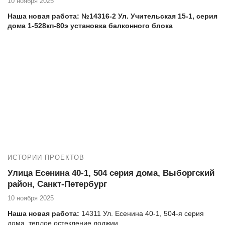
10 ноября 2025
Наша новая работа: №14316-2 Ул. Учительская 15-1, серия
дома 1-528кп-80э установка балконного блока
Еще работы в вашем доме:
№14316-1 Ул. Учительская 15-1, серия дома 1-
528кп-80э, остекление лоджии
Адрес дома, тип, серия: улица Учительская 15-1, 1-528кп-80э
серия дома
Если вы проживаете на улице Учительская 15-1 и нуждаетесь
в высококачественных услугах по остеклению и утеплению
балкона, то компания Векатрейд — ваш оптимальный выбор.
Мы понимаем, насколько важно создать комфортное и уютное
пространство в вашем доме, и готовы предложить
комплексные услуги для достижения этой цели.
ИСТОРИИ ПРОЕКТОВ
Улица Есенина 40-1, 504 серия дома, Выборгский
район, Санкт-Петербург
10 ноября 2025
Наша новая работа:
14311 Ул. Есенина 40-1, 504-я серия
дома, теплое остекление лоджии