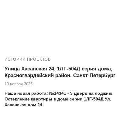
Векатрейд — ваш оптимальный выбор. Мы понимаем,
насколько важно создать комфортное и уютное пространство в
вашем доме, и готовы предложить комплексные услуги для
достижения этой цели.
Новая работа:
№14225 ЖК «Pulse Premier».
Дальневосточный пр-т, д. 23, теплое панорамное остекление
лоджии от пола до потолка
ИСТОРИИ ПРОЕКТОВ
Улица Хасанская 24, 1ЛГ-504Д серия дома,
Красногвардейский район, Санкт-Петербург
10 ноября 2025
Наша новая работа: №14341 - 3 Дверь на лоджию.
Остекление квартиры в доме серии 1ЛГ-504Д Ул.
Хасанская дом 24
Еще работы в вашем доме:
№14341 - 1 Окно 2 створки в комнату. Остекление
квартиры в доме серии 1ЛГ-504Д Ул. Хасанская дом 24
№14341 - 2 Окно 3 створки. Остекление квартиры в