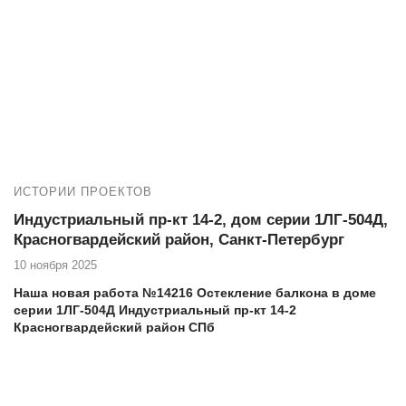
создать комфортное и уютное пространство в вашем доме, и
готовы предложить комплексные услуги для достижения этой
цели.
ИСТОРИИ ПРОЕКТОВ
Индустриальный пр-кт 14-2, дом серии 1ЛГ-504Д,
Красногвардейский район, Санкт-Петербург
10 ноября 2025
Наша новая работа №14216 Остекление балкона в доме
серии 1ЛГ-504Д Индустриальный пр-кт 14-2
Красногвардейский район СПб
Адрес дома, тип, серия: Индустриальный пр-кт 14-2, дом
серии 1ЛГ-504Д
Если вы проживаете на Индустриальном пр-кт 14-2 и