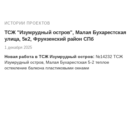
теплое альпинистами
ИСТОРИИ ПРОЕКТОВ
ТСЖ "Изумрудный остров", Малая Бухарестская
улица, 5к2, Фрунзенский район СПб
1 декабря 2025
Новая работа в ТСЖ Изумрудный остров:
№14232 ТСЖ
Изумрудный остров, Малая Бухарестская 5-2 теплое
остекление балкона пластиковыми окнами
Остекление, утепление и чистовая отделка балконов и
лоджий в ТСЖ "Изумрудный остров" Малая Бухарестская 5-2