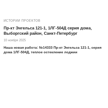
комплексные услуги для достижения этой цели.
ИСТОРИИ ПРОЕКТОВ
Пр-кт Энгельса 121-1, 1ЛГ-504Д серия дома,
Выборгский район, Санкт-Петербург
10 ноября 2025
Наша новая работа: №14333 Пр-кт Энгельса 121-1, серия
дома 1ЛГ-504Д, теплое остекление лоджии
Адрес дома, тип, серия: Пр-кт Энгельса 121-1, 1ЛГ-504Д серия
дома
Если вы проживаете на Проспекте Энгельса 121-1 и
нуждаетесь в высококачественных услугах по остеклению и
утеплению балкона, то компания Векатрейд — ваш
оптимальный выбор. Мы понимаем, насколько важно создать
комфортное и уютное пространство в вашем доме, и готовы
предложить комплексные услуги для достижения этой цели.