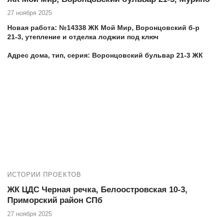
27 ноября 2025
Новая работа: №14338 ЖК Мой Мир, Воронцовский б-р
21-3, утепление и отделка лоджии под ключ
Адрес дома, тип, серия: Воронцовский бульвар 21-3
ЖК
Мой мир
Еще работы в вашем ЖК:
№14313 ЖК Мой мир, Мурино Воронцовский бульвар
21-3, замена холодного фасадного остекления лоджии
на теплое
Если вы проживаете в ЖК Мой мир по адресу Воронцовский
бульвар 21-3 и нуждаетесь в высококачественных услугах по
остеклению и утеплению балкона, то компания Векатрейд —
ваш оптимальный выбор. Мы понимаем, насколько важно
ИСТОРИИ ПРОЕКТОВ
создать комфортное и уютное пространство в вашем доме, и
готовы предложить комплексные услуги для достижения этой
ЖК ЦДС Черная речка, Белоостровская 10-3,
цели.
Приморский район СПб
27 ноября 2025