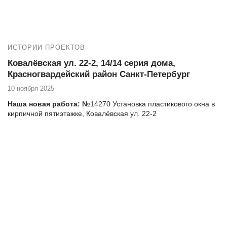
комплексные услуги для достижения этой цели.
ИСТОРИИ ПРОЕКТОВ
Ковалëвская ул. 22-2, 14/14 серия дома,
Красногвардейский район Санкт-Петербург
10 ноября 2025
Наша новая работа: №
14270 Установка пластикового окна в
кирпичной пятиэтажке, Ковалëвская ул. 22-2
Адрес дома, тип, серия: Ковалëвская ул. 22-2, 14/14 серия
дома
Если вы проживаете на Ковалëвской улице 22-2 и нуждаетесь
в высококачественных услугах по остеклению и утеплению
балкона, то компания Векатрейд — ваш оптимальный выбор.
Мы понимаем, насколько важно создать комфортное и уютное
пространство в вашем доме, и готовы предложить
комплексные услуги для достижения этой цели.