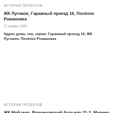
ИСТОРИИ ПРОЕКТОВ
ЖК Луговое, Гаражный проезд 16, Посёлок
Романовка
27 ноября 2025
Адрес дома, тип, серия: Гаражный проезд 16,
ЖК
Луговое, Посёлок Романовка
Если вы проживаете в ЖК Луговое по адресу Гаражный проезд
16 и нуждаетесь в высококачественных услугах по остеклению
и утеплению балкона, то компания Векатрейд — ваш
оптимальный выбор. Мы понимаем, насколько важно создать
комфортное и уютное пространство в вашем доме, и готовы
предложить комплексные услуги для достижения этой цели.
Новая работа:
14323 ЖК Луговое, Посёлок Романовка
Гаражный проезд 16, ремонт лоджии под ключ
ИСТОРИИ ПРОЕКТОВ
ЖК Мой мир, Воронцовский бульвар 21-3, Мурино