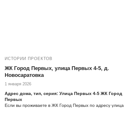
№14250 ЖК Шекспир, Руднева 18, замена холодного
фасадного остекления балкона на теплое альпинистами
ИСТОРИИ ПРОЕКТОВ
ЖК Город Первых, улица Первых 4-5, д.
Новосаратовка
1 января 2026
Адрес дома, тип, серия: Улица Первых 4-5
ЖК Город
Первых
Если вы проживаете в ЖК Город Первых по адресу улица
Первых 4-5 и нуждаетесь в высококачественных услугах по
остеклению и утеплению балкона, то компания Векатрейд —
ваш оптимальный выбор. Мы понимаем, насколько важно
создать комфортное и уютное пространство в вашем доме, и
готовы предложить комплексные услуги для достижения этой