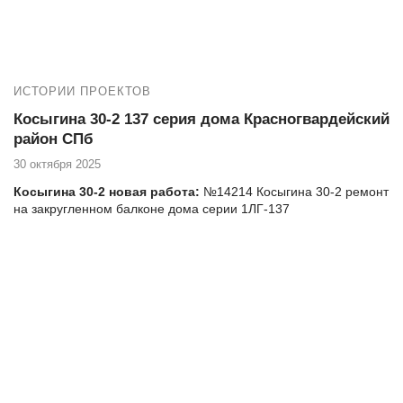
Т.ж. мы производим следующие работы:
✅ Остекление квартир пластиковыми окнами
✅ Установка панорамных окон и входных дверей
ИСТОРИИ ПРОЕКТОВ
✅ Установка порталов
✅ Остекление, утепление и отделка лоджий под ключ
Косыгина 30-2 137 серия дома Красногвардейский
район СПб
30 октября 2025
Косыгина 30-2 новая работа:
№14214 Косыгина 30-2 ремонт
на закругленном балконе дома серии 1ЛГ-137
Фото остекления закругленного балкона, установки окон и
балконного блока