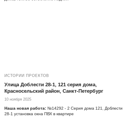
Адрес дома, тип, серия: улица Есенина 40-1, 504 серия дома
Если вы проживаете на улице Есенина 40-1 и нуждаетесь в
высококачественных услугах по остеклению и утеплению
балкона, то компания Векатрейд — ваш оптимальный выбор.
Мы понимаем, насколько важно создать комфортное и уютное
пространство в вашем доме, и готовы предложить
комплексные услуги для достижения этой цели.
ИСТОРИИ ПРОЕКТОВ
Улица Доблести 28-1, 121 серия дома,
Красносельский район, Санкт-Петербург
10 ноября 2025
Наша новая работа:
№14292 - 2 Серия дома 121, Доблести
28-1 установка окна ПВХ в квартире
Еще работы в вашем доме:
№14292 - 1 Серия дома 121, Доблести 28-1 установка