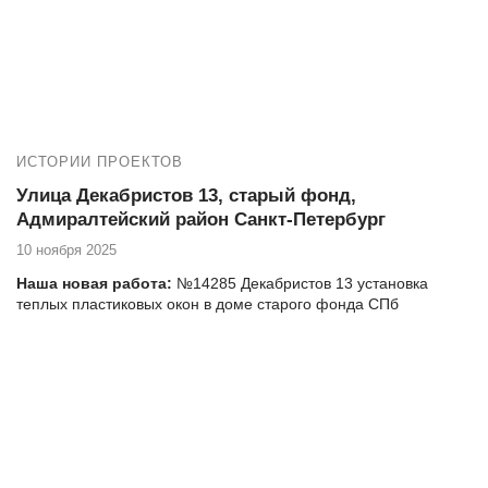
пространство в вашем доме, и готовы предложить
комплексные услуги для достижения этой цели.
ИСТОРИИ ПРОЕКТОВ
Улица Декабристов 13, старый фонд,
Адмиралтейский район Санкт-Петербург
10 ноября 2025
Наша новая работа:
№14285 Декабристов 13 установка
теплых пластиковых окон в доме старого фонда СПб
Адрес дома, тип, серия: Улица Декабристов 13, старый фонд
Если вы проживаете на улице Декабристов 13 и нуждаетесь в
высококачественных услугах по остеклению и утеплению
балкона, то компания Векатрейд — ваш оптимальный выбор.
Мы понимаем, насколько важно создать комфортное и уютное
пространство в вашем доме, и готовы предложить