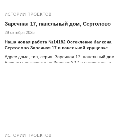
ИСТОРИИ ПРОЕКТОВ
Заречная 17, панельный дом, Сертолово
29 октября 2025
Наша новая работа №14182 Остекление балкона
Сертолово Заречная 17 в панельной хрущевке
Адрес дома, тип, серия:
Заречная 17
,
панельный дом
Если вы проживаете на Заречной 17 и нуждаетесь в
высококачественных услугах по остеклению и утеплению
балкона, то компания Векатрейд — ваш оптимальный выбор.
Мы понимаем, насколько важно создать комфортное и уютное
пространство в вашем доме, и готовы предложить
комплексные услуги для достижения этой цели.
ИСТОРИИ ПРОЕКТОВ