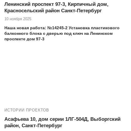
Ленинский проспект 97-3, Кирпичный дом,
Красносельский район Санкт-Петербург
10 ноября 2025
Наша новая работа: №14245-2 Установка пластикового
балконного блока с дверью под ключ на Ленинском
проспекте дом 97-3
Еще работы в вашем доме:
14245-1 Установка пластикового окна под ключ на
Ленинском проспекте дом 97-3
Адрес дома, тип, серия: Ленинский проспект 97-3, Кирпичный
дом
Если вы проживаете на Ленинском проспекте 97-3 и
нуждаетесь в высококачественных услугах по остеклению и
утеплению балкона, то компания Векатрейд — ваш
оптимальный выбор. Мы понимаем, насколько важно создать
ИСТОРИИ ПРОЕКТОВ
комфортное и уютное пространство в вашем доме, и готовы
предложить комплексные услуги для достижения этой цели.
Асафьева 10, дом серии 1ЛГ-504Д, Выборгский
район, Санкт-Петербург