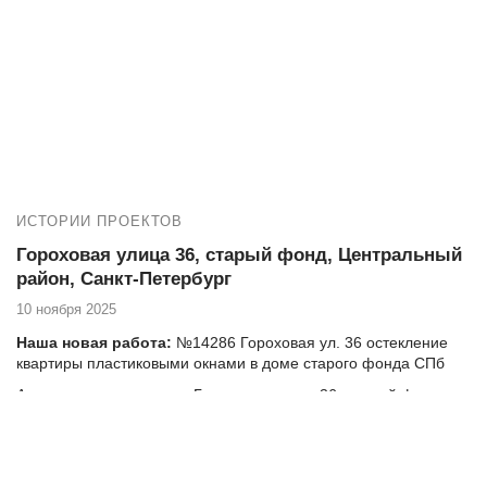
балконного блока в квартире
Адрес дома, тип, серия: улица Доблести 28-1, 121 серия дома
Если вы проживаете на улице Доблести 28-1 и нуждаетесь в
высококачественных услугах по остеклению и утеплению
балкона, то компания Векатрейд — ваш оптимальный выбор.
Мы понимаем, насколько важно создать комфортное и уютное
пространство в вашем доме, и готовы предложить
комплексные услуги для достижения этой цели.
ИСТОРИИ ПРОЕКТОВ
Гороховая улица 36, старый фонд, Центральный
район, Санкт-Петербург
10 ноября 2025
Наша новая работа:
№14286 Гороховая ул. 36 остекление
квартиры пластиковыми окнами в доме старого фонда СПб
Адрес дома, тип, серия: Гороховая улица 36, старый фонд
Если вы проживаете на Гороховой улице 36 и нуждаетесь в
высококачественных услугах по остеклению и утеплению
балкона, то компания Векатрейд — ваш оптимальный выбор.
Мы понимаем, насколько важно создать комфортное и уютное