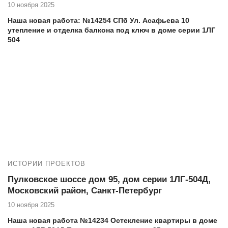
10 ноября 2025
Наша новая работа: №14254 СПб Ул. Асафьева 10
утепление и отделка балкона под ключ в доме серии 1ЛГ
504
Еще работы в вашем доме:
№14239 СПб Ул. Асафьева 10 остекление балкона в
доме серии 1ЛГ 504
Адрес дома, тип, серия: Асафьева 10, дом серии 1ЛГ-504Д
Если вы проживаете на Асафьева 10 и нуждаетесь в
высококачественных услугах по остеклению и утеплению
балкона, то компания Векатрейд — ваш оптимальный выбор.
Мы понимаем, насколько важно создать комфортное и уютное
пространство в вашем доме, и готовы предложить
комплексные услуги для достижения этой цели.
ИСТОРИИ ПРОЕКТОВ
Пулковское шоссе дом 95, дом серии 1ЛГ-504Д,
Московский район, Санкт-Петербург
10 ноября 2025
Наша новая работа №14234 Остекление квартиры в доме