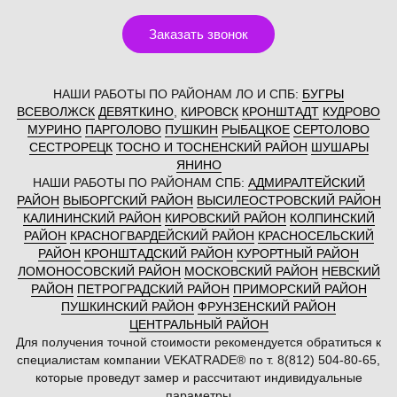
Заказать звонок
НАШИ РАБОТЫ ПО РАЙОНАМ ЛО И СПБ:
БУГРЫ
ВСЕВОЛЖСК
ДЕВЯТКИНО
,
КИРОВСК
КРОНШТАДТ
КУДРОВО
МУРИНО
ПАРГОЛОВО
ПУШКИН
РЫБАЦКОЕ
СЕРТОЛОВО
СЕСТРОРЕЦК
ТОСНО И ТОСНЕНСКИЙ РАЙОН
ШУШАРЫ
ЯНИНО
НАШИ РАБОТЫ ПО РАЙОНАМ СПБ:
АДМИРАЛТЕЙСКИЙ
РАЙОН
ВЫБОРГСКИЙ РАЙОН
ВЫСИЛЕОСТРОВСКИЙ РАЙОН
КАЛИНИНСКИЙ РАЙОН
КИРОВСКИЙ РАЙОН
КОЛПИНСКИЙ
РАЙОН
КРАСНОГВАРДЕЙСКИЙ РАЙОН
КРАСНОСЕЛЬСКИЙ
РАЙОН
КРОНШТАДСКИЙ РАЙОН
КУРОРТНЫЙ РАЙОН
ЛОМОНОСОВСКИЙ РАЙОН
МОСКОВСКИЙ РАЙОН
НЕВСКИЙ
РАЙОН
ПЕТРОГРАДСКИЙ РАЙОН
ПРИМОРСКИЙ РАЙОН
ПУШКИНСКИЙ РАЙОН
ФРУНЗЕНСКИЙ РАЙОН
ЦЕНТРАЛЬНЫЙ РАЙОН
Для получения точной стоимости рекомендуется обратиться к
специалистам компании VEKATRADE® по т. 8(812) 504-80-65,
которые проведут замер и рассчитают индивидуальные
параметры