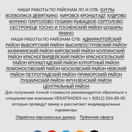
НАШИ РАБОТЫ ПО РАЙОНАМ ЛО И СПБ:
БУГРЫ
ВСЕВОЛЖСК
ДЕВЯТКИНО
,
КИРОВСК
КРОНШТАДТ
КУДРОВО
МУРИНО
ПАРГОЛОВО
ПУШКИН
РЫБАЦКОЕ
СЕРТОЛОВО
СЕСТРОРЕЦК
ТОСНО И ТОСНЕНСКИЙ РАЙОН
ШУШАРЫ
ЯНИНО
НАШИ РАБОТЫ ПО РАЙОНАМ СПБ:
АДМИРАЛТЕЙСКИЙ
РАЙОН
ВЫБОРГСКИЙ РАЙОН
ВЫСИЛЕОСТРОВСКИЙ РАЙОН
КАЛИНИНСКИЙ РАЙОН
КИРОВСКИЙ РАЙОН
КОЛПИНСКИЙ
РАЙОН
КРАСНОГВАРДЕЙСКИЙ РАЙОН
КРАСНОСЕЛЬСКИЙ
РАЙОН
КРОНШТАДСКИЙ РАЙОН
КУРОРТНЫЙ РАЙОН
ЛОМОНОСОВСКИЙ РАЙОН
МОСКОВСКИЙ РАЙОН
НЕВСКИЙ
РАЙОН
ПЕТРОГРАДСКИЙ РАЙОН
ПРИМОРСКИЙ РАЙОН
ПУШКИНСКИЙ РАЙОН
ФРУНЗЕНСКИЙ РАЙОН
ЦЕНТРАЛЬНЫЙ РАЙОН
Для получения точной стоимости рекомендуется обратиться к
специалистам компании VEKATRADE® по т. 8(812) 504-80-65,
которые проведут замер и рассчитают индивидуальные
параметры
Обработка персональных данных
Публичная оферта