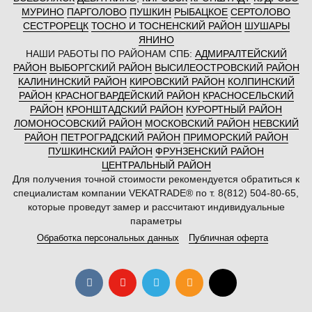
МУРИНО
ПАРГОЛОВО
ПУШКИН
РЫБАЦКОЕ
СЕРТОЛОВО
СЕСТРОРЕЦК
ТОСНО И ТОСНЕНСКИЙ РАЙОН
ШУШАРЫ
ЯНИНО
НАШИ РАБОТЫ ПО РАЙОНАМ СПБ:
АДМИРАЛТЕЙСКИЙ
РАЙОН
ВЫБОРГСКИЙ РАЙОН
ВЫСИЛЕОСТРОВСКИЙ РАЙОН
КАЛИНИНСКИЙ РАЙОН
КИРОВСКИЙ РАЙОН
КОЛПИНСКИЙ
РАЙОН
КРАСНОГВАРДЕЙСКИЙ РАЙОН
КРАСНОСЕЛЬСКИЙ
РАЙОН
КРОНШТАДСКИЙ РАЙОН
КУРОРТНЫЙ РАЙОН
ЛОМОНОСОВСКИЙ РАЙОН
МОСКОВСКИЙ РАЙОН
НЕВСКИЙ
РАЙОН
ПЕТРОГРАДСКИЙ РАЙОН
ПРИМОРСКИЙ РАЙОН
ПУШКИНСКИЙ РАЙОН
ФРУНЗЕНСКИЙ РАЙОН
ЦЕНТРАЛЬНЫЙ РАЙОН
Для получения точной стоимости рекомендуется обратиться к
специалистам компании VEKATRADE® по т. 8(812) 504-80-65,
которые проведут замер и рассчитают индивидуальные
параметры
Обработка персональных данных
Публичная оферта