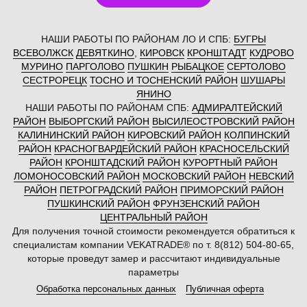
НАШИ РАБОТЫ ПО РАЙОНАМ ЛО И СПБ:
БУГРЫ
ВСЕВОЛЖСК
ДЕВЯТКИНО
,
КИРОВСК
КРОНШТАДТ
КУДРОВО
МУРИНО
ПАРГОЛОВО
ПУШКИН
РЫБАЦКОЕ
СЕРТОЛОВО
СЕСТРОРЕЦК
ТОСНО И ТОСНЕНСКИЙ РАЙОН
ШУШАРЫ
ЯНИНО
НАШИ РАБОТЫ ПО РАЙОНАМ СПБ:
АДМИРАЛТЕЙСКИЙ
РАЙОН
ВЫБОРГСКИЙ РАЙОН
ВЫСИЛЕОСТРОВСКИЙ РАЙОН
КАЛИНИНСКИЙ РАЙОН
КИРОВСКИЙ РАЙОН
КОЛПИНСКИЙ
РАЙОН
КРАСНОГВАРДЕЙСКИЙ РАЙОН
КРАСНОСЕЛЬСКИЙ
РАЙОН
КРОНШТАДСКИЙ РАЙОН
КУРОРТНЫЙ РАЙОН
ЛОМОНОСОВСКИЙ РАЙОН
МОСКОВСКИЙ РАЙОН
НЕВСКИЙ
РАЙОН
ПЕТРОГРАДСКИЙ РАЙОН
ПРИМОРСКИЙ РАЙОН
ПУШКИНСКИЙ РАЙОН
ФРУНЗЕНСКИЙ РАЙОН
ЦЕНТРАЛЬНЫЙ РАЙОН
Для получения точной стоимости рекомендуется обратиться к
специалистам компании VEKATRADE® по т. 8(812) 504-80-65,
которые проведут замер и рассчитают индивидуальные
параметры
Обработка персональных данных
Публичная оферта