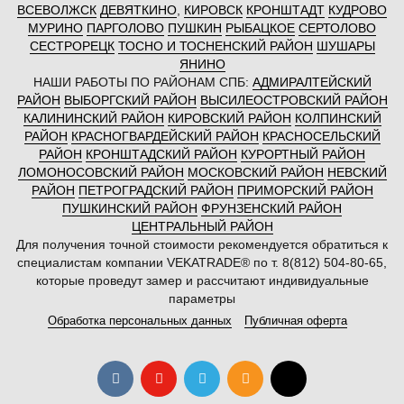
ВСЕВОЛЖСК
ДЕВЯТКИНО
,
КИРОВСК
КРОНШТАДТ
КУДРОВО
МУРИНО
ПАРГОЛОВО
ПУШКИН
РЫБАЦКОЕ
СЕРТОЛОВО
СЕСТРОРЕЦК
ТОСНО И ТОСНЕНСКИЙ РАЙОН
ШУШАРЫ
ЯНИНО
НАШИ РАБОТЫ ПО РАЙОНАМ СПБ:
АДМИРАЛТЕЙСКИЙ
РАЙОН
ВЫБОРГСКИЙ РАЙОН
ВЫСИЛЕОСТРОВСКИЙ РАЙОН
КАЛИНИНСКИЙ РАЙОН
КИРОВСКИЙ РАЙОН
КОЛПИНСКИЙ
РАЙОН
КРАСНОГВАРДЕЙСКИЙ РАЙОН
КРАСНОСЕЛЬСКИЙ
РАЙОН
КРОНШТАДСКИЙ РАЙОН
КУРОРТНЫЙ РАЙОН
ЛОМОНОСОВСКИЙ РАЙОН
МОСКОВСКИЙ РАЙОН
НЕВСКИЙ
РАЙОН
ПЕТРОГРАДСКИЙ РАЙОН
ПРИМОРСКИЙ РАЙОН
ПУШКИНСКИЙ РАЙОН
ФРУНЗЕНСКИЙ РАЙОН
ЦЕНТРАЛЬНЫЙ РАЙОН
Для получения точной стоимости рекомендуется обратиться к
специалистам компании VEKATRADE® по т. 8(812) 504-80-65,
которые проведут замер и рассчитают индивидуальные
параметры
Обработка персональных данных
Публичная оферта