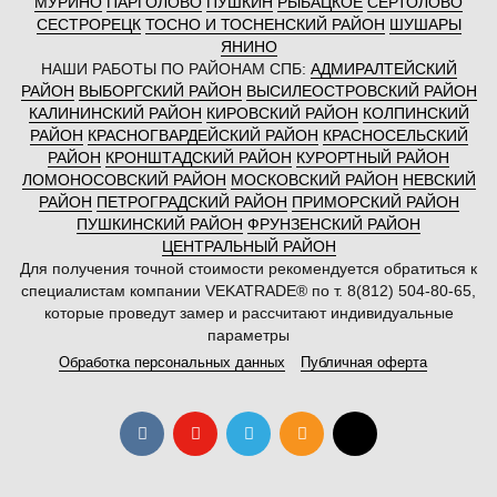
МУРИНО
ПАРГОЛОВО
ПУШКИН
РЫБАЦКОЕ
СЕРТОЛОВО
СЕСТРОРЕЦК
ТОСНО И ТОСНЕНСКИЙ РАЙОН
ШУШАРЫ
ЯНИНО
НАШИ РАБОТЫ ПО РАЙОНАМ СПБ:
АДМИРАЛТЕЙСКИЙ
РАЙОН
ВЫБОРГСКИЙ РАЙОН
ВЫСИЛЕОСТРОВСКИЙ РАЙОН
КАЛИНИНСКИЙ РАЙОН
КИРОВСКИЙ РАЙОН
КОЛПИНСКИЙ
РАЙОН
КРАСНОГВАРДЕЙСКИЙ РАЙОН
КРАСНОСЕЛЬСКИЙ
РАЙОН
КРОНШТАДСКИЙ РАЙОН
КУРОРТНЫЙ РАЙОН
ЛОМОНОСОВСКИЙ РАЙОН
МОСКОВСКИЙ РАЙОН
НЕВСКИЙ
РАЙОН
ПЕТРОГРАДСКИЙ РАЙОН
ПРИМОРСКИЙ РАЙОН
ПУШКИНСКИЙ РАЙОН
ФРУНЗЕНСКИЙ РАЙОН
ЦЕНТРАЛЬНЫЙ РАЙОН
Для получения точной стоимости рекомендуется обратиться к
специалистам компании VEKATRADE® по т. 8(812) 504-80-65,
которые проведут замер и рассчитают индивидуальные
параметры
Обработка персональных данных
Публичная оферта