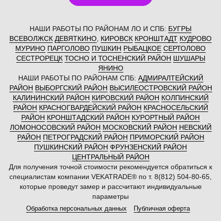
НАШИ РАБОТЫ ПО РАЙОНАМ ЛО И СПБ:
БУГРЫ
ВСЕВОЛЖСК
ДЕВЯТКИНО
,
КИРОВСК
КРОНШТАДТ
КУДРОВО
МУРИНО
ПАРГОЛОВО
ПУШКИН
РЫБАЦКОЕ
СЕРТОЛОВО
СЕСТРОРЕЦК
ТОСНО И ТОСНЕНСКИЙ РАЙОН
ШУШАРЫ
ЯНИНО
НАШИ РАБОТЫ ПО РАЙОНАМ СПБ:
АДМИРАЛТЕЙСКИЙ
РАЙОН
ВЫБОРГСКИЙ РАЙОН
ВЫСИЛЕОСТРОВСКИЙ РАЙОН
КАЛИНИНСКИЙ РАЙОН
КИРОВСКИЙ РАЙОН
КОЛПИНСКИЙ
РАЙОН
КРАСНОГВАРДЕЙСКИЙ РАЙОН
КРАСНОСЕЛЬСКИЙ
РАЙОН
КРОНШТАДСКИЙ РАЙОН
КУРОРТНЫЙ РАЙОН
ЛОМОНОСОВСКИЙ РАЙОН
МОСКОВСКИЙ РАЙОН
НЕВСКИЙ
РАЙОН
ПЕТРОГРАДСКИЙ РАЙОН
ПРИМОРСКИЙ РАЙОН
ПУШКИНСКИЙ РАЙОН
ФРУНЗЕНСКИЙ РАЙОН
ЦЕНТРАЛЬНЫЙ РАЙОН
Для получения точной стоимости рекомендуется обратиться к
специалистам компании VEKATRADE® по т. 8(812) 504-80-65,
которые проведут замер и рассчитают индивидуальные
параметры
Обработка персональных данных
Публичная оферта