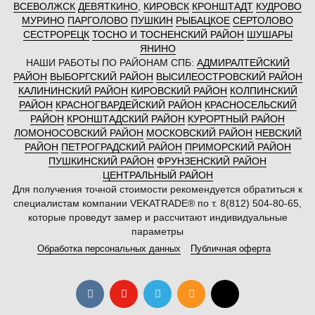
ВСЕВОЛЖСК
ДЕВЯТКИНО
,
КИРОВСК
КРОНШТАДТ
КУДРОВО
МУРИНО
ПАРГОЛОВО
ПУШКИН
РЫБАЦКОЕ
СЕРТОЛОВО
СЕСТРОРЕЦК
ТОСНО И ТОСНЕНСКИЙ РАЙОН
ШУШАРЫ
ЯНИНО
НАШИ РАБОТЫ ПО РАЙОНАМ СПБ:
АДМИРАЛТЕЙСКИЙ
РАЙОН
ВЫБОРГСКИЙ РАЙОН
ВЫСИЛЕОСТРОВСКИЙ РАЙОН
КАЛИНИНСКИЙ РАЙОН
КИРОВСКИЙ РАЙОН
КОЛПИНСКИЙ
РАЙОН
КРАСНОГВАРДЕЙСКИЙ РАЙОН
КРАСНОСЕЛЬСКИЙ
РАЙОН
КРОНШТАДСКИЙ РАЙОН
КУРОРТНЫЙ РАЙОН
ЛОМОНОСОВСКИЙ РАЙОН
МОСКОВСКИЙ РАЙОН
НЕВСКИЙ
РАЙОН
ПЕТРОГРАДСКИЙ РАЙОН
ПРИМОРСКИЙ РАЙОН
ПУШКИНСКИЙ РАЙОН
ФРУНЗЕНСКИЙ РАЙОН
ЦЕНТРАЛЬНЫЙ РАЙОН
Для получения точной стоимости рекомендуется обратиться к
специалистам компании VEKATRADE® по т. 8(812) 504-80-65,
которые проведут замер и рассчитают индивидуальные
параметры
Обработка персональных данных
Публичная оферта