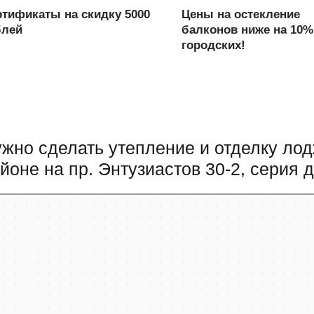
тификаты на скидку 5000
Цены на остекление
блей
балконов ниже на 10%
городских!
жно сделать утепление и отделку ло
йоне на пр. Энтузиастов 30-2, серия 
т‑Петербург
пект Энтузиастов, 30к2 — Яндекс Карты