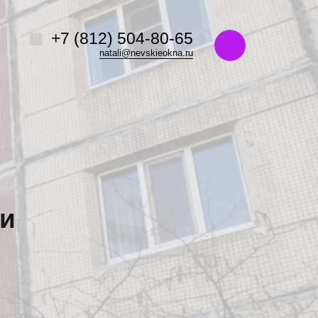
Например,
название ЖК или адрес
+7 (812) 504-80-65
ь:
везде
Найти
natali@nevskieokna.ru
ии