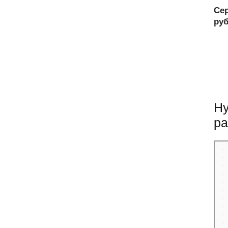
Сер
ру
Ну
ра
Санк
Прос