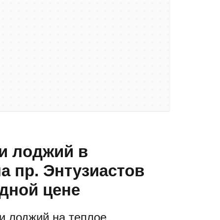
и лоджий в
а пр. Энтузиастов
одной цене
и лоджий на теплое