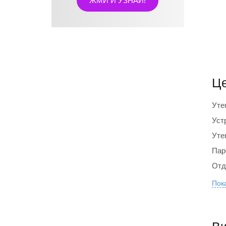
ЖМИ И УЗНАЙ!
КАЛЬКУЛЯТОР
Це
УТЕПЛЕНИЯ
Уте
Уст
Уте
Пар
Отд
Пока