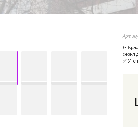
Артику
⏩ Крас
серия 
✅ Утеп