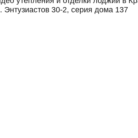
део утепления и отделки лоджии в К
. Энтузиастов 30-2, серия дома 137