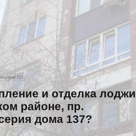
Искат
ах серии 137
епление и отделка лодж
ом районе, пр.
 серия дома 137?