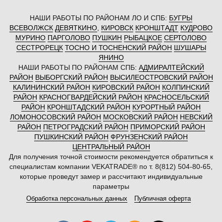
НАШИ РАБОТЫ ПО РАЙОНАМ ЛО И СПБ:
БУГРЫ
ВСЕВОЛЖСК
ДЕВЯТКИНО
,
КИРОВСК
КРОНШТАДТ
КУДРОВО
МУРИНО
ПАРГОЛОВО
ПУШКИН
РЫБАЦКОЕ
СЕРТОЛОВО
СЕСТРОРЕЦК
ТОСНО И ТОСНЕНСКИЙ РАЙОН
ШУШАРЫ
ЯНИНО
НАШИ РАБОТЫ ПО РАЙОНАМ СПБ:
АДМИРАЛТЕЙСКИЙ
РАЙОН
ВЫБОРГСКИЙ РАЙОН
ВЫСИЛЕОСТРОВСКИЙ РАЙОН
КАЛИНИНСКИЙ РАЙОН
КИРОВСКИЙ РАЙОН
КОЛПИНСКИЙ
РАЙОН
КРАСНОГВАРДЕЙСКИЙ РАЙОН
КРАСНОСЕЛЬСКИЙ
РАЙОН
КРОНШТАДСКИЙ РАЙОН
КУРОРТНЫЙ РАЙОН
ЛОМОНОСОВСКИЙ РАЙОН
МОСКОВСКИЙ РАЙОН
НЕВСКИЙ
РАЙОН
ПЕТРОГРАДСКИЙ РАЙОН
ПРИМОРСКИЙ РАЙОН
ПУШКИНСКИЙ РАЙОН
ФРУНЗЕНСКИЙ РАЙОН
ЦЕНТРАЛЬНЫЙ РАЙОН
Для получения точной стоимости рекомендуется обратиться к
специалистам компании VEKATRADE® по т. 8(812) 504-80-65,
которые проведут замер и рассчитают индивидуальные
параметры
Обработка персональных данных
Публичная оферта