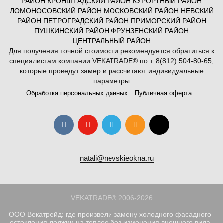
РАЙОН
КРОНШТАДСКИЙ РАЙОН
КУРОРТНЫЙ РАЙОН
ЛОМОНОСОВСКИЙ РАЙОН
МОСКОВСКИЙ РАЙОН
НЕВСКИЙ
РАЙОН
ПЕТРОГРАДСКИЙ РАЙОН
ПРИМОРСКИЙ РАЙОН
ПУШКИНСКИЙ РАЙОН
ФРУНЗЕНСКИЙ РАЙОН
ЦЕНТРАЛЬНЫЙ РАЙОН
Для получения точной стоимости рекомендуется обратиться к
специалистам компании VEKATRADE® по т. 8(812) 504-80-65,
которые проведут замер и рассчитают индивидуальные
параметры
Обработка персональных данных
Публичная оферта
natali@nevskieokna.ru
VEKATRADE® 2006-2026
ООО Векатрейд: где произвели замену холодного фасадного
остекления лоджии на теплое без изменения внешнего вида