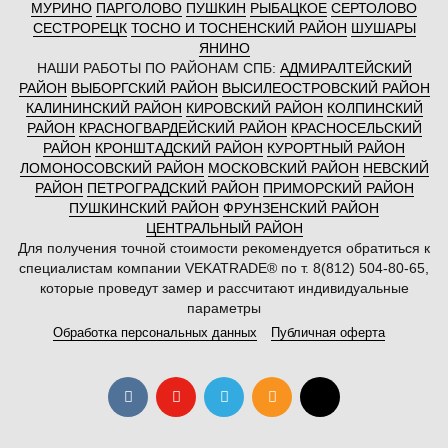
МУРИНО
ПАРГОЛОВО
ПУШКИН
РЫБАЦКОЕ
СЕРТОЛОВО
СЕСТРОРЕЦК
ТОСНО И ТОСНЕНСКИЙ РАЙОН
ШУШАРЫ
ЯНИНО
НАШИ РАБОТЫ ПО РАЙОНАМ СПБ:
АДМИРАЛТЕЙСКИЙ
РАЙОН
ВЫБОРГСКИЙ РАЙОН
ВЫСИЛЕОСТРОВСКИЙ РАЙОН
КАЛИНИНСКИЙ РАЙОН
КИРОВСКИЙ РАЙОН
КОЛПИНСКИЙ
РАЙОН
КРАСНОГВАРДЕЙСКИЙ РАЙОН
КРАСНОСЕЛЬСКИЙ
РАЙОН
КРОНШТАДСКИЙ РАЙОН
КУРОРТНЫЙ РАЙОН
ЛОМОНОСОВСКИЙ РАЙОН
МОСКОВСКИЙ РАЙОН
НЕВСКИЙ
РАЙОН
ПЕТРОГРАДСКИЙ РАЙОН
ПРИМОРСКИЙ РАЙОН
ПУШКИНСКИЙ РАЙОН
ФРУНЗЕНСКИЙ РАЙОН
ЦЕНТРАЛЬНЫЙ РАЙОН
Для получения точной стоимости рекомендуется обратиться к
специалистам компании VEKATRADE® по т. 8(812) 504-80-65,
которые проведут замер и рассчитают индивидуальные
параметры
Обработка персональных данных
Публичная оферта