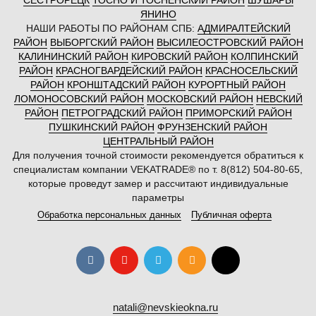
СЕСТРОРЕЦК
ТОСНО И ТОСНЕНСКИЙ РАЙОН
ШУШАРЫ
ЯНИНО
НАШИ РАБОТЫ ПО РАЙОНАМ СПБ:
АДМИРАЛТЕЙСКИЙ
РАЙОН
ВЫБОРГСКИЙ РАЙОН
ВЫСИЛЕОСТРОВСКИЙ РАЙОН
КАЛИНИНСКИЙ РАЙОН
КИРОВСКИЙ РАЙОН
КОЛПИНСКИЙ
РАЙОН
КРАСНОГВАРДЕЙСКИЙ РАЙОН
КРАСНОСЕЛЬСКИЙ
РАЙОН
КРОНШТАДСКИЙ РАЙОН
КУРОРТНЫЙ РАЙОН
ЛОМОНОСОВСКИЙ РАЙОН
МОСКОВСКИЙ РАЙОН
НЕВСКИЙ
РАЙОН
ПЕТРОГРАДСКИЙ РАЙОН
ПРИМОРСКИЙ РАЙОН
ПУШКИНСКИЙ РАЙОН
ФРУНЗЕНСКИЙ РАЙОН
ЦЕНТРАЛЬНЫЙ РАЙОН
Для получения точной стоимости рекомендуется обратиться к
специалистам компании VEKATRADE® по т. 8(812) 504-80-65,
которые проведут замер и рассчитают индивидуальные
параметры
Обработка персональных данных
Публичная оферта
natali@nevskieokna.ru