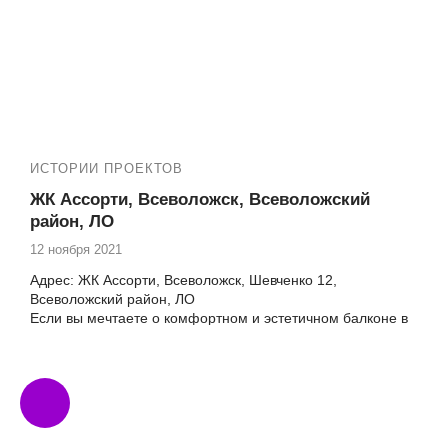
по ремонту балконов и лоджий в ЖК Альпийская Деревня,
расположенном в живописном Всеволожском районе.
ИСТОРИИ ПРОЕКТОВ
ЖК Ассорти, Всеволожск, Всеволожский
район, ЛО
12 ноября 2021
Адрес: ЖК Ассорти, Всеволожск, Шевченко 12,
Всеволожский район, ЛО
Если вы мечтаете о комфортном и эстетичном балконе в
вашем доме по адресу Шевченко 12 в ЖК Ассорти, то
компания Векатрейд готова реализовать ваши желания.
Мы предлагаем полный спектр услуг по остеклению,
утеплению и отделке балконов и лоджий