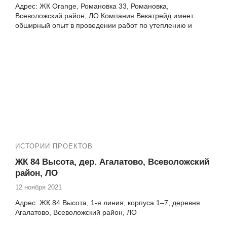
Адрес: ЖК Orange, Романовка 33, Романовка,
Всеволожский район, ЛО Компания Векатрейд имеет
обширный опыт в проведении работ по утеплению и
отделке балконов. Вы можете ознакомиться с нашими
проектами на странице нашей группы ВКонтакте и на
канале Яндекс Дзен, где представлены подробные
описания выполненных объектов и отзывы довольных
клиентов. Мы ждем вас, чтобы сделать ваш балкон в ЖК
Orange на Романовка 33 настоящим уголком уюта и
тепла! Обратитесь к нам уже сегодня и узнайте
подробнее о наших услугах
ИСТОРИИ ПРОЕКТОВ
ЖК 84 Высота, дер. Агалатово, Всеволожский
район, ЛО
12 ноября 2021
Адрес: ЖК 84 Высота, 1-я линия, корпуса 1–7, деревня
Агалатово, Всеволожский район, ЛО