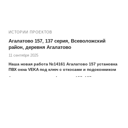
Если вы проживаете на ул. Аэропортовской д. 12 -15 и
нуждаетесь в высококачественных услугах по остеклению
и утеплению балкона, то компания Векатрейд — ваш
оптимальный выбор. Мы понимаем, насколько важно
создать комфортное и уютное пространство в вашем
доме, и готовы предложить комплексные услуги для
ИСТОРИИ ПРОЕКТОВ
достижения этой цели.
Агалатово 157, 137 серия, Всеволожский
район, деревня Агалатово
11 сентября 2025
Наша новая работа №14161 Агалатово 157 установка
ПВХ окна VEKA под ключ с откосами и подоконником
Адрес дома, тип, серия:
Агалатово 157
,
137 серия дома
Если вы проживаете на Агалатово 157 и нуждаетесь в
высококачественных услугах по остеклению и утеплению
балкона, то компания Векатрейд — ваш оптимальный
выбор. Мы понимаем, насколько важно создать
комфортное и уютное пространство в вашем доме, и
готовы предложить комплексные услуги для достижения
этой цели.