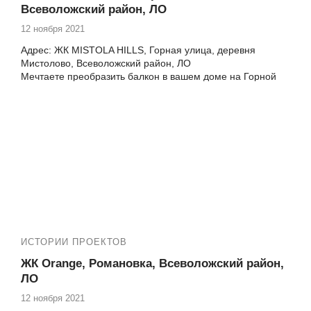
Всеволожский район, ЛО
12 ноября 2021
Адрес: ЖК MISTOLA HILLS, Горная улица, деревня
Мистолово, Всеволожский район, ЛО
Мечтаете преобразить балкон в вашем доме на Горной
улице в ЖК MISTOLA HILLS? Компания Векатрейд
предлагает вам широкий спектр услуг по ремонту и
улучшению балконов и лоджий. Мы понимаем, как важно
создать уютное и функциональное пространство для
отдыха и хранения, и мы готовы помочь вам в этом.
ИСТОРИИ ПРОЕКТОВ
ЖК Orange, Романовка, Всеволожский район,
ЛО
12 ноября 2021