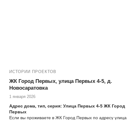
ИСТОРИИ ПРОЕКТОВ
ЖК Город Первых, улица Первых 4-5, д.
Новосаратовка
1 января 2026
Адрес дома, тип, серия: Улица Первых 4-5
ЖК Город
Первых
Если вы проживаете в ЖК Город Первых по адресу улица
Первых 4-5 и нуждаетесь в высококачественных услугах
по остеклению и утеплению балкона, то компания
Векатрейд — ваш оптимальный выбор. Мы понимаем,