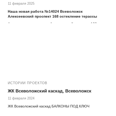
11 февраля 2025
Наша новая работа №14024 Всеволожск
Алексеевский проспект 168 остекление терассы
Адрес дома, тип, серия:
Алексеевский проспект 168
Если вы проживаете на
Алексеевский проспект 168
и
нуждаетесь в высококачественных услугах по остеклению
и утеплению балкона, то компания Векатрейд — ваш
оптимальный выбор. Мы понимаем, насколько важно
создать комфортное и уютное пространство в вашем
доме, и готовы предложить комплексные услуги для
достижения этой цели.
ИСТОРИИ ПРОЕКТОВ
ЖК Всеволожский каскад, Всеволожск
11 февраля 2024
ЖК Всеволожский каскад БАЛКОНЫ ПОД КЛЮЧ