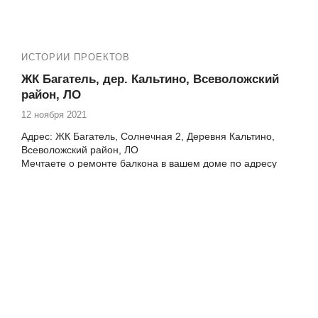
ИСТОРИИ ПРОЕКТОВ
ЖК Багатель, дер. Кальтино, Всеволожский
район, ЛО
12 ноября 2021
Адрес: ЖК Багатель, Солнечная 2, Деревня Кальтино,
Всеволожский район, ЛО
Мечтаете о ремонте балкона в вашем доме по адресу
Солнечная 2 в ЖК Багатель? Компания Векатрейд
осуществляет полный комплекс услуг по преобразованию
вашего балкона в уютное и стильное пространство. Мы
понимаем, как важен комфорт и тепло в каждом уголке
вашего дома, и готовы помочь сделать вашу мечту
реальностью.