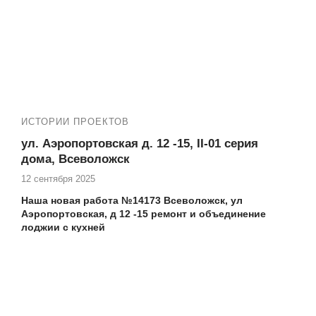
насколько важно создать комфортное и уютное
пространство в вашем доме, и готовы предложить
комплексные услуги для достижения этой цели.
Новая работа:
№14265 ЖК Город первых,
Новосаратовка ул. Первых 4-5, замена холодного
фасадного остекления лоджии на теплое без изменения
внешнего вида фасада здания
ИСТОРИИ ПРОЕКТОВ
Еще работы:
14259-1 ЖК Город Первых, д. Новосаратовка ул
ул. Аэропортовская д. 12 -15, II-01 серия
Первых 4-5 теплое остекление на лоджии
дома, Всеволожск
14259-2 ЖК Город Первых, д. Новосаратовка ул
12 сентября 2025
Первых 4-5 установка ПВХ окон в квартире
№14264 ЖК Город Первых, д. Новосаратовка ул
Наша новая работа №14173 Всеволожск, ул
Первых 4-5 утепление и чистовая отделка лоджии
Аэропортовская, д 12 -15 ремонт и объединение
под ключ
лоджии с кухней
Еще работы в вашем доме:
№14168 Всеволожск, ул Аэропортовская, д 12 -15
остекление лоджии в панельном доме
Адрес дома, тип, серия:
ул. Аэропортовская д. 12 -15
,
дом
серии II-01