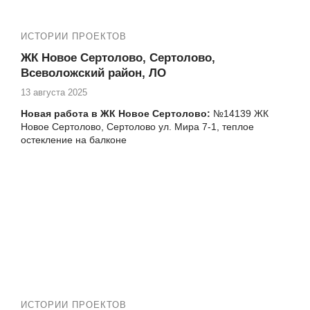
ИСТОРИИ ПРОЕКТОВ
ЖК Новое Сертолово, Сертолово,
Всеволожский район, ЛО
13 августа 2025
Новая работа в ЖК Новое Сертолово:
№14139 ЖК
Новое Сертолово, Сертолово ул. Мира 7-1, теплое
остекление на балконе
Еще работы в вашем ЖК:
№14103 ЖК Новое Сертолово, Тихвинская 6-5
замена холодного фасадного остекления на
теплое. Вклейка стеклопакетов на лоджии
№14112 ЖК Новое Сертолово, Тихвинская 6-5
замена двери балконного блока от застройщика
№14116 ЖК Новое Сертолово, Тихвинская 6-5
Вклейка теплых стеклопакетов на балконе в
фасадное остекление
№14118 ЖК Новое Сертолово, Тихвинская 6-5
установка балконного блока с дверью
ИСТОРИИ ПРОЕКТОВ