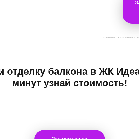
З
Векатрейд на карте Са
и отделку балкона в ЖК Иде
минут узнай стоимость!