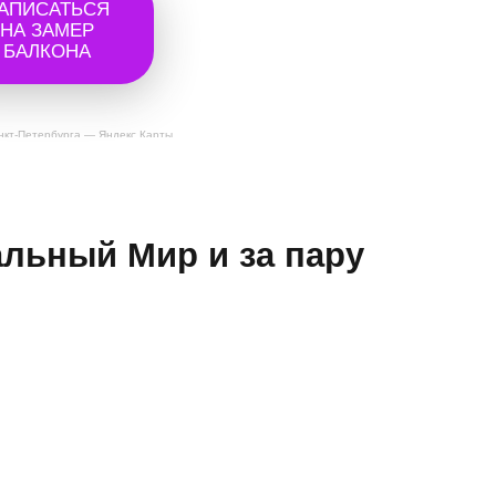
АПИСАТЬСЯ
НА ЗАМЕР
БАЛКОНА
нкт‑Петербурга — Яндекс Карты
альный Мир и за пару