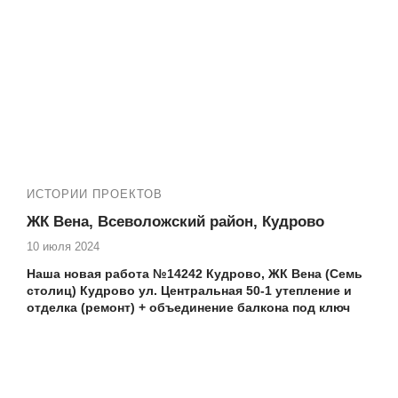
лоджии
остекления Кудрово Строителей 2
№14026 ЖК Вернисаж теплое остекление лоджии
альпинистами Кудрово, Пражская 7
№14034 ЖК Вернисаж утепление фасадного
остекления термокоробами Кудрово, Пражская 7
№14069 ЖК Вернисаж замена холодного
фасадного остекления на теплое на лоджии
Кудрово ул. Столичная 11-2
и №13395, №13321, №13293, №13138, №13149, №13129,
№13095, №13080, №12773, № 12699, №1299 и другие
ИСТОРИИ ПРОЕКТОВ
ЖК Вена, Всеволожский район, Кудрово
10 июля 2024
Наша новая работа
№14242 Кудрово, ЖК Вена (Семь
столиц) Кудрово ул. Центральная 50-1 утепление и
отделка (ремонт) + объединение балкона под ключ
✅ Делаем балконы и лоджии под ключ не только в ЖК
Вена, но и в других ЖК в Кудрово!
Еще работы в Вашем ЖК: