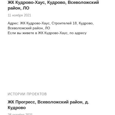
№13754 ЖК Новый Оккервиль установка окон в
ЖК Кудрово-Хаус, Кудрово, Всеволожский
квартире Кудрово Областная 1
район, ЛО
№13853 ЖК Новый Оккервиль у Сиреневой аллеи
11 ноября 2021
остекление балкона Кудрово Областная 3
№13860 ЖК Новый Оккервиль Кудрово каштановая
Адрес: ЖК Кудрово-Хаус, Строителей 18, Кудрово,
2 ремонт балкона
Всеволожский район, ЛО
№13900 ЖК Новый Оккервиль у Сиреневой аллеи
Если вы живете в ЖК Кудрово-Хаус, по адресу
утепление и отделка балкона Кудрово Областная 3
Строителей 18, Всеволожский район, ЛО, и хотите
№14038 ЖК Новый Оккервиль у Сиреневой аллеи
сделать свой балкон уютным и функциональным,
замена холодного фасадного остекления балкона
компания «Векатрейд» с радостью поможет вам
Кудрово Ленинградская 3
осуществить эту мечту. Мы предлагаем широкий спектр
№14041 ЖК Новый Оккервиль у Сиреневой аллеи
услуг по ремонту и отделке балконов и лоджий.
утепление и отделка балкона под ключ
№14200 ЖК Новый Оккервиль замена холодного
остекления балкона на теплое Кудрово ул.
Областная 5-6
№13361
,
№13046, №12843, №12776,
ИСТОРИИ ПРОЕКТОВ
ЖК Прогресс, Всеволожский район, д.
Кудрово
28 октября 2021