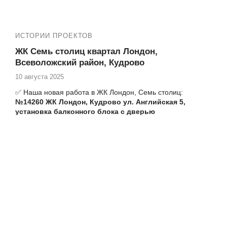
на теплое
№14049 ЖК ID Кудрово · проспект Строителей, 1 к1
утепление и отделка балкона под ключ
ИСТОРИИ ПРОЕКТОВ
ЖК Семь столиц квартал Лондон,
Всеволожский район, Кудрово
10 августа 2025
✅ Наша новая работа в ЖК Лондон, Семь столиц:
№14260 ЖК Лондон, Кудрово ул. Английская 5,
установка балконного блока с дверью
✅ Адреса ЖК: Английская улица, 1, 3к1, 3к2, 3к3, 5 3к4,
3к5, 3к6, 3к7, 5, Столичная улица, 1,2 ,3, 4, 4к1, 4к2, 4к3,
5, 5к1, 5к2, 6, 6к1, 6к2, 6к3, Европейский 8, проспект
Строителей, 18, 20, 20к1, 20к2
⏩ Т.ж. смотри наши работы в ЖК Лондон в Кудрово:
№13581 ЖК Лондон Столичная 4-1 ремонт лоджии
№13611 ЖК Лондон, Кудрово Столичная 4 к 3,
утепление и отделка лоджии
№13643 ЖК 7 Столиц, квартал Лондон ремонт
балкона Кудрово Английская 1