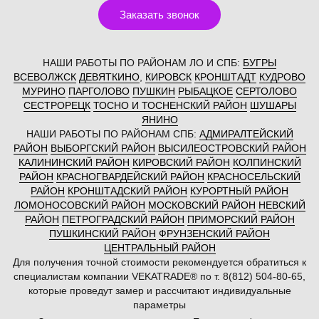
Заказать звонок
НАШИ РАБОТЫ ПО РАЙОНАМ ЛО И СПБ:
БУГРЫ
ВСЕВОЛЖСК
ДЕВЯТКИНО
,
КИРОВСК
КРОНШТАДТ
КУДРОВО
МУРИНО
ПАРГОЛОВО
ПУШКИН
РЫБАЦКОЕ
СЕРТОЛОВО
СЕСТРОРЕЦК
ТОСНО И ТОСНЕНСКИЙ РАЙОН
ШУШАРЫ
ЯНИНО
НАШИ РАБОТЫ ПО РАЙОНАМ СПБ:
АДМИРАЛТЕЙСКИЙ
РАЙОН
ВЫБОРГСКИЙ РАЙОН
ВЫСИЛЕОСТРОВСКИЙ РАЙОН
КАЛИНИНСКИЙ РАЙОН
КИРОВСКИЙ РАЙОН
КОЛПИНСКИЙ
РАЙОН
КРАСНОГВАРДЕЙСКИЙ РАЙОН
КРАСНОСЕЛЬСКИЙ
РАЙОН
КРОНШТАДСКИЙ РАЙОН
КУРОРТНЫЙ РАЙОН
ЛОМОНОСОВСКИЙ РАЙОН
МОСКОВСКИЙ РАЙОН
НЕВСКИЙ
РАЙОН
ПЕТРОГРАДСКИЙ РАЙОН
ПРИМОРСКИЙ РАЙОН
ПУШКИНСКИЙ РАЙОН
ФРУНЗЕНСКИЙ РАЙОН
ЦЕНТРАЛЬНЫЙ РАЙОН
Для получения точной стоимости рекомендуется обратиться к
специалистам компании VEKATRADE® по т. 8(812) 504-80-65,
которые проведут замер и рассчитают индивидуальные
параметры