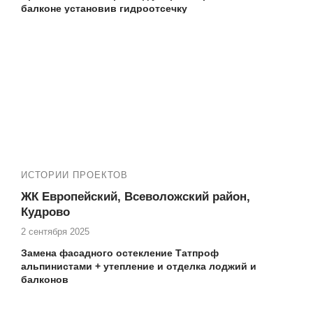
балконе установив гидроотсечку
Еще работы в вашем ЖК:
№13762 ЖК ПаркЛэнд в Кудрово объединение
балкона с кухней Пражская 4
ИСТОРИИ ПРОЕКТОВ
ЖК Европейский, Всеволожский район,
Кудрово
2 сентября 2025
Замена фасадного остекление Татпроф
альпинистами + утепление и отделка лоджий и
балконов
Наши работы в
ЖК Европейский:
№13809 ЖК