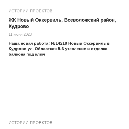
ИСТОРИИ ПРОЕКТОВ
ЖК Новый Оккервиль, Всеволожский район,
Кудрово
11 июня 2023
Наша новая работа: №14218 Новый Оккервиль в
Кудрово ул. Областная 5-6 утепление и отделка
балкона под ключ
Делаем ремонт балконов и лоджий под ключ, любой
сложности. Остекление (замена фасадного остекления с
холодного на теплое), утепление, отделка
✅ ЖК Новый Оккервиль в Кудрово Областная 1, 3, ,5, 7;
Центральная 1
;
Ленинградская дом 5
⏩
Другие наши работы по ремонту балконов и
лоджий:
Работа №13413 ЖК Новый Оккервиль ул.
ИСТОРИИ ПРОЕКТОВ
Областная 7 остекление лоджии