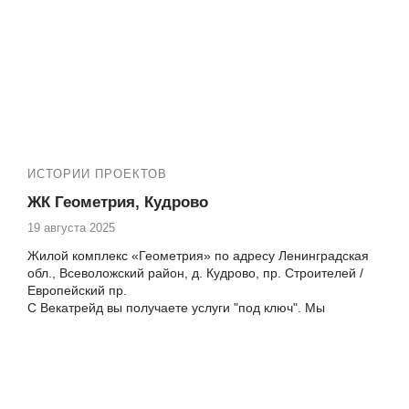
Европейский Кудрово Европейский пр-кт 18-1
остекление квартиры
ИСТОРИИ ПРОЕКТОВ
ЖК Геометрия, Кудрово
19 августа 2025
Жилой комплекс «Геометрия» по адресу Ленинградская
обл., Всеволожский район, д. Кудрово, пр. Строителей /
Европейский пр.
С Векатрейд вы получаете услуги "под ключ". Мы
установим теплые пластиковые окна и балконные двери в
вашем жилом комплексе Геометрия, обеспечивая
высокое качество и надежность каждой детали. Наша
работа включает не только установку остекления, но и
внутреннюю отделку балкона, что позволит вам