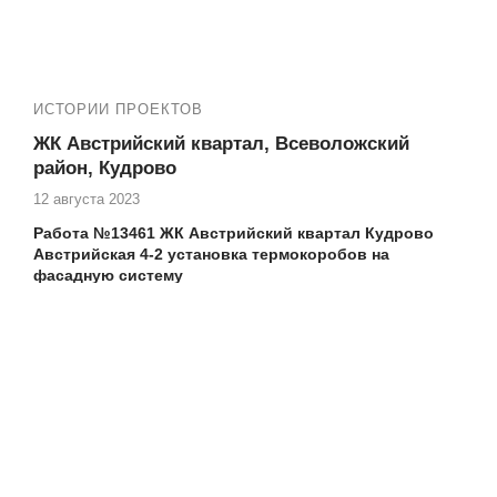
✅ Установка порталов
✅ Остекление, утепление и отделка лоджий под ключ
ИСТОРИИ ПРОЕКТОВ
ЖК Австрийский квартал, Всеволожский
район, Кудрово
12 августа 2023
Работа №13461 ЖК Австрийский квартал Кудрово
Австрийская 4-2 установка термокоробов на
фасадную систему
Делаем ремонт балконов и лоджий под ключ, любой
сложности. Остекление (замена фасадного остекления с
холодного на теплое), утепление, отделка
✅ ЖК Австрийский квартал в Кудрово : Австрийская 4-2,
Венская 5
⏩
Другие наши работы по ремонту балконов и
лоджий:
№13183, №12999