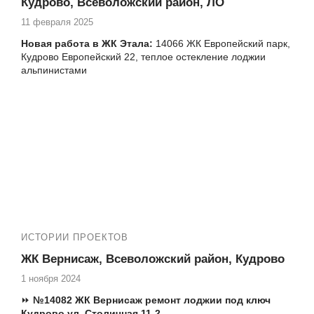
Кудрово, Всеволожский район, ЛО
№14204 ЖК Лондон в Кудрово утепление и отделка
лоджии, Кудрово пр-кт Строителей 20-2
11 февраля 2025
№14215 ЖК Лондон, Кудрово ул. Столичная 4-4,
Новая работа в ЖК Этала:
14066 ЖК Европейский парк,
замена холодного фасадного остекления 6-и
Кудрово Европейский 22, теплое остекление лоджии
метровой лоджии на теплое
альпинистами
№14227 ЖК Лондон, Кудрово ул. Столичная 4-4,
утепление и отделка 6-и метровой лоджии
И другие работы по остеклению, утеплению и
отделке балконов:
№13563, №13561, №13491, №13468,
№13462, №13449, №13287, № 13261, №13253, №13098,
№13013, №13011, №12949, №12964, №12774, №12775,
№12827, №12867, №12829, №12673 и многие другие
ИСТОРИИ ПРОЕКТОВ
ЖК Вернисаж, Всеволожский район, Кудрово
1 ноября 2024
⏩
№14082 ЖК Вернисаж ремонт лоджии под ключ
Кудрово ул. Столичная 11-2