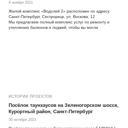
4 ноября 2021
Жилой комплекс «Водолей 2» расположен по адресу:
Санкт-Петербург, Сестрорецк, ул. Воскова, 12
Мы предлагаем полный комплекс услуг по ремонту и
утеплению балконов и лоджий, чтобы вы могли
наслаждаться комфортом и уютом в вашем доме.
Замена холодного остекления на теплое
Утепление и отделка
Совмещение балкона с комнатой
Проект "под ключ"
Портфолио и примеры работ
Мы готовы помочь вам создать идеальный балкон в
жилом комплексе Водолей 2. Команда Векатрейд — это
высококвалифицированные специалисты, которые знают,
как сделать ваш балкон удобным и красивым.
ИСТОРИИ ПРОЕКТОВ
Посёлок таунхаусов на Зеленогорском шоссе,
Курортный район, Санкт-Петербург
30 октября 2021