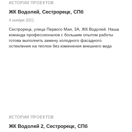
ИСТОРИИ ПРОЕКТОВ
ЖК Водолей, Сестрорецк, СПб
4 ноября 2021
Сестрорецк, улица Первого Мая, 3А, ЖК Водолей. Наша
команда профессионалов с большим опытом работы
готова выполнить замену холодного фасадного
остекления на теплое без изменения внешнего вида
фасада. Используя современные материалы, такие как
теплое остекление Veka (60 мм или 70 мм) и Rehau, мы
значительно повышаем комфорт вашего балкона или
лоджии. Теплое остекление не только улучшает условия
проживания, но и увеличивает полезную площадь вашей
квартиры. Векатрейд — это ваш надежный партнер в
сфере ремонта и отделки балконов и лоджий в ЖК
Водолей.
ИСТОРИИ ПРОЕКТОВ
ЖК Водолей 2, Сестрорецк, СПб