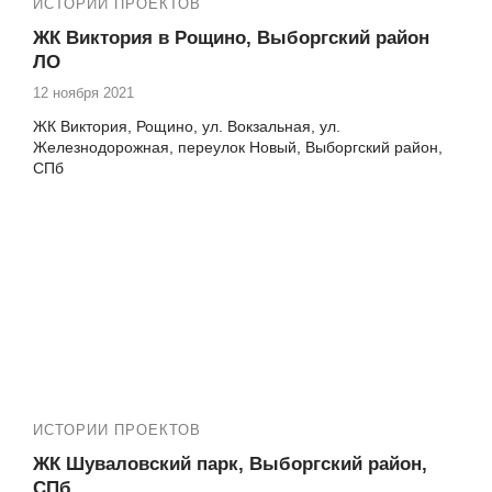
ИСТОРИИ ПРОЕКТОВ
ЖК Виктория в Рощино, Выборгский район
ЛО
12 ноября 2021
ЖК Виктория, Рощино, ул. Вокзальная, ул.
Железнодорожная, переулок Новый, Выборгский район,
СПб
Мы предлагаем остекление балконов и лоджий с
использованием качественных материалов. А еще наша
команда также проводит утепление и отделку балконов и
лоджий, обеспечивая дополнительный комфорт зимой, а
также предотвращая промерзание и возникновение
плесени. Мы используем современные технологии и
компоненты, чтобы гарантировать высокое качество
выполнения работ.
ИСТОРИИ ПРОЕКТОВ
ЖК Шуваловский парк, Выборгский район,
СПб