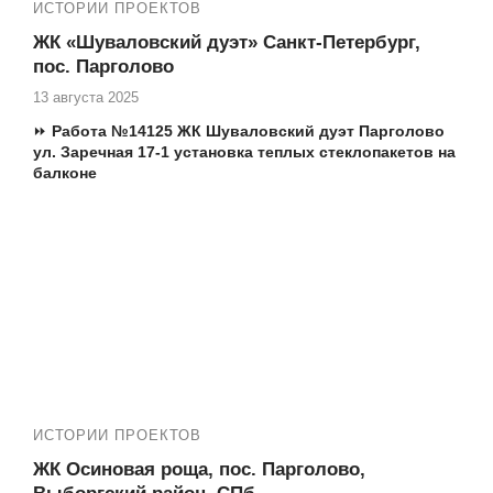
✅ Установка панорамных окон и входных дверей
ИСТОРИИ ПРОЕКТОВ
✅ Установка порталов
ЖК «Шуваловский дуэт» Санкт-Петербург,
✅ Остекление, утепление и отделка лоджий под ключ
пос. Парголово
13 августа 2025
⏩
Работа №14125 ЖК Шуваловский дуэт Парголово
ул. Заречная 17-1 установка теплых стеклопакетов на
балконе
Еще работы в вашем ЖК:
№13399 ЖК Шуваловский дуэт утепление и отделка
балкона Заречная 17
Адреса ЖК:
ЖК «Шуваловский дуэт», Парголово,
Ольгинская дорога и Заречная ул.
Т.ж. мы производим следующие работы в Вашем доме:
✅ Остекление квартир и домов
✅ Установка панорамных окон и входных дверей
✅ Установка порталов
✅ Остекление, утепление и отделка балконов под ключ
ИСТОРИИ ПРОЕКТОВ
ЖК Осиновая роща, пос. Парголово,
Другие наши работы в ЖК Шуваловский дуэт: №12746 и