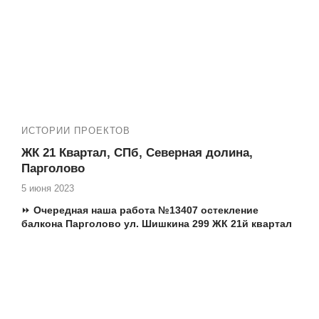
Т.ж. мы производим следующие работы:
✅ Остекление квартир пластиковыми окнами
✅ Установка панорамных окон и входных дверей
✅ Установка порталов
✅ Остекление, утепление и отделка лоджий под ключ
ИСТОРИИ ПРОЕКТОВ
ЖК 21 Квартал, СПб, Северная долина,
Парголово
5 июня 2023
⏩
Очередная наша р
абота №13407 остекление
балкона Парголово ул. Шишкина 299
ЖК 21й квартал
✅ Остекление балконов, остекление лоджий
✅ Замена фасадного остекления без изменения
внешнего вида фасада здания
✅ Полный комплекс работ по утеплению и отделке
балконов и лоджий
✅ Совмещаем балкон и комнату