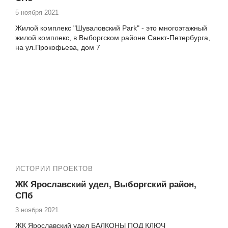
5 ноября 2021
Жилой комплекс "Шуваловский Park" - это многоэтажный
жилой комплекс, в Выборгском районе Санкт-Петербурга,
на ул.Прокофьева, дом 7
Если вы ищете надежную компанию для ремонта балкона
в ЖК Шуваловский парк в Санкт-Петербурге, забудьте о
сомнениях! Векатрейд – это ваш надежный партнер в
проведении работ по остеклению и утеплению балконов и
лоджий. Мы специализируемся на замене холодного
фасадного остекления на теплое, без изменения
внешнего вида фасада. Наша команда профессионалов
готова предоставить полный комплекс услуг, включая
установку теплых пластиковых окон и балконных дверей
под ключ.
ИСТОРИИ ПРОЕКТОВ
ЖК Ярославский удел, Выборгский район,
СПб
3 ноября 2021
ЖК Ярославский удел БАЛКОНЫ ПОД КЛЮЧ