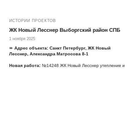
ИСТОРИИ ПРОЕКТОВ
ЖК Новый Лесснер Выборгский район СПБ
1 ноября 2025
⏩
Адрес объекта:
Санкт Петербург,
ЖК Новый
Лесснер, Александра Матросова 8-1
Новая работа:
№14248 ЖК Новый Лесснер утепление и
отделка лоджии, Большой Сампсониевский пр-кт 70-3.
Термокороба
Еще работы в вашем ЖК:
№14240 ЖК Новый Лесснер замена холодного
фасадного остекления лоджии на теплое, Большой
Сампсониевский пр-кт 70-3, вклейка стеклопакетов
Т.ж. мы производим следующие работы:
✅ Остекление квартир пластиковыми окнами