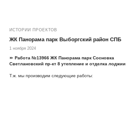
ИСТОРИИ ПРОЕКТОВ
ЖК Панорама парк Выборгский район СПБ
1 ноября 2024
⏩
Работа №13966 ЖК Панорама парк Сосновка
Светлановский пр-кт 8 утепление и отделка лоджии
Т.ж. мы производим следующие работы:
№13578 ЖК Панорама парк Сосновка,
Светлановский 8-1, ремонт лоджии
№13857 ЖК Панорама Парк-Сосновка
Светлановский 8 теплый пол на лоджии
№13959 ЖК Панорама парк Сосновка
Светлановский пр-кт 8 остекление лоджии
✅ Остекление квартир пластиковыми окнами
✅ Установка панорамных окон и входных дверей
✅ Установка порталов