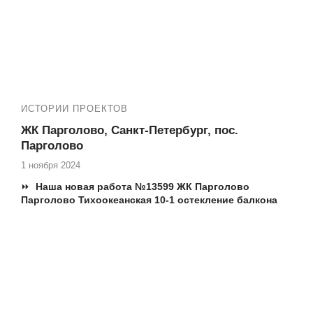
ИСТОРИИ ПРОЕКТОВ
ЖК Парголово, Санкт-Петербург, пос.
Парголово
1 ноября 2024
⏩
Наша новая работа №13599 ЖК Парголово
Парголово Тихоокеанская 10-1 остекление балкона
✅ Еще наши работы в ЖК Парголово по ремонту
балконов: №13542, №13495, №13050