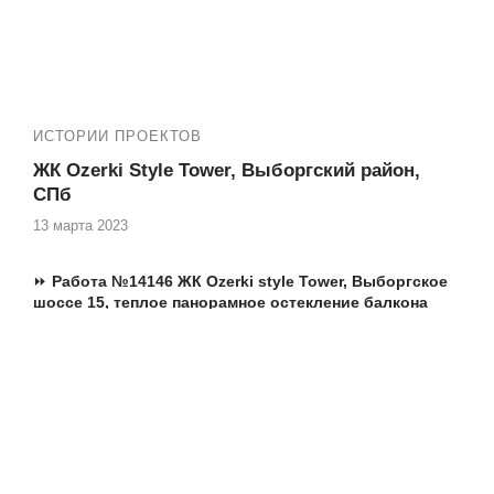
✅ Теплые пластиковые окна и балконные двери,
балконные блоки
Смотри еще наши работы в вашем ЖК: №13260
ИСТОРИИ ПРОЕКТОВ
ЖК Ozerki Style Tower, Выборгский район,
СПб
13 марта 2023
⏩
Работа №14146 ЖК Ozerki style Tower, Выборгское
шоссе 15, теплое панорамное остекление балкона
Еще работы в вашем ЖК:
№13329 Выборгское шоссе 15 ЖК Ozerki Style Tower
установка окна и балконного блока
Адрес ЖК:
Выборгское шоссе д.15, Выборгский район
СПб