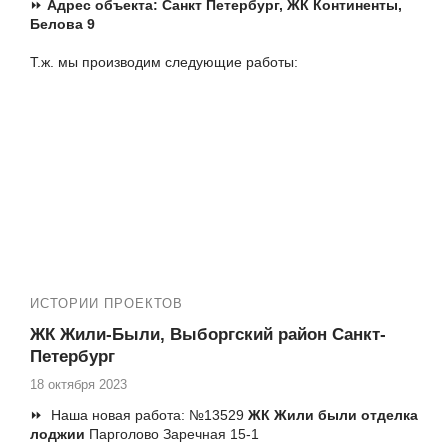
⏩
Адрес объекта:
Санкт Петербург,
ЖК Континенты,
Белова 9
Т.ж. мы производим следующие работы:
✅ Остекление квартир пластиковыми окнами
✅ Установка панорамных окон и входных дверей
✅ Установка порталов
✅ Остекление, утепление и отделка лоджий под ключ
ИСТОРИИ ПРОЕКТОВ
ЖК Жили-Были, Выборгский район Санкт-
Петербург
18 октября 2023
⏩ Наша новая работа: №13529
ЖК Жили были отделка
лоджии
Парголово Заречная 15-1