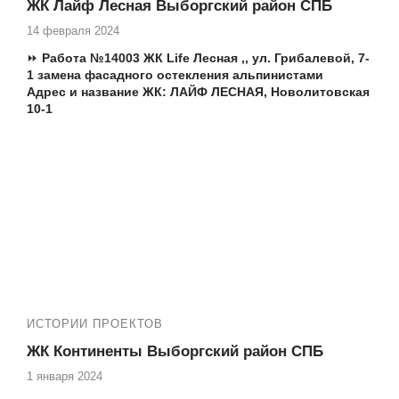
ЖК Лайф Лесная Выборгский район СПБ
14 февраля 2024
⏩
Работа №14003 ЖК Life Лесная ,, ул. Грибалевой, 7-
1 замена фасадного остекления альпинистами
Адрес и название ЖК:
ЛАЙФ ЛЕСНАЯ,
Новолитовская
10-1
Еще работы в вашем ЖК:
№13576 ЖК «Life-Лесная» ремонт лоджии
Т.ж. мы производим следующие работы:
✅ Остекление квартир пластиковыми окнами
✅ Установка панорамных окон и входных дверей
✅ Установка порталов
✅ Остекление, утепление и отделка лоджий под ключ
Еще работы в Вашем ЖК:
№13575 ЖК «Life-Лесная»
замена фасадного остекления альпинистами
ИСТОРИИ ПРОЕКТОВ
ЖК Континенты Выборгский район СПБ
1 января 2024