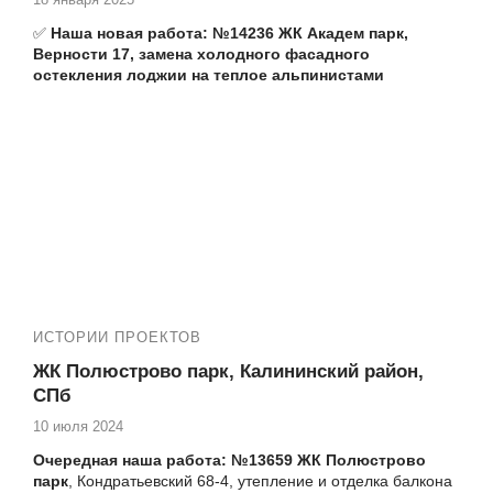
✅
Наша новая работа:
№14236 ЖК Академ парк,
Верности 17, замена холодного фасадного
остекления лоджии на теплое альпинистами
Еще работы в ЖК Академ парк:
№13806 Верности 17 ЖК Академ парк остекление
балкона
№13776 Бутлерова 9-2 ЖК Академ парк замена
фасадного остекления альпинистами
№13448 Бутлерова 9 ЖК Академ парк установка
балконного блока
№13849 ЖК Академ парк установка откосов на
балконном блоке Бутлерова 9 к 2
№13882 ЖК Академ парк остекление балкона
Верности 17
ИСТОРИИ ПРОЕКТОВ
№13885 ЖК Академ парк остекление квартиры
Верности 17
ЖК Полюстрово парк, Калининский район,
№13925 ЖК Академ Парк, Верности17, установка
СПб
окна ПВХ
10 июля 2024
№13957 Бутлерова 9-2 ЖК Академ парк ремонт
балкона под ключ
Очередная наша работа: №13659 ЖК Полюстрово
№14140 ЖК Академ парк, Верности 17, теплое
парк
, Кондратьевский 68-4, утепление и отделка балкона