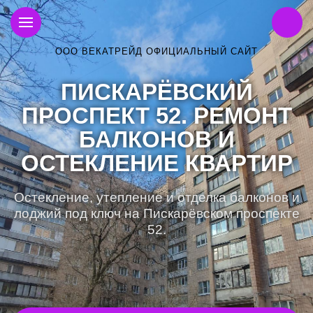
ООО ВЕКАТРЕЙД ОФИЦИАЛЬНЫЙ САЙТ
ПИСКАРЁВСКИЙ
ПРОСПЕКТ 52. РЕМОНТ
БАЛКОНОВ И
ОСТЕКЛЕНИЕ КВАРТИР
Остекление, утепление и отделка балконов и
лоджий под ключ на Пискарёвском проспекте
52.