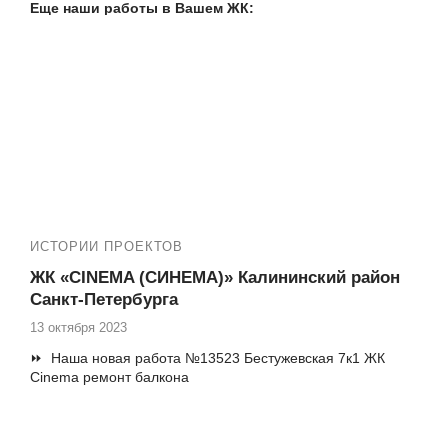
остекление балкона
Еще наши работы в Вашем ЖК:
№13652 ЖК Полюстрово парк, Кондратьевский 68-
4, замена фасадного остекления на лоджии
✅ Адреса ЖК: Калининский район СПб, Гражданка ,
Бутлерова 9 и 11, Верности 17
⏩ Т.ж. смотри наши работы в ЖК Академ парк: №13441,
№13401, №13286, №13274, №13267, №12691, №12710,
№ №12723, №12966, №12932, №12887, №12877,
№12726, №12722, №13021, 13266
ИСТОРИИ ПРОЕКТОВ
ЖК «CINEMA (СИНЕМА)» Калининский район
Санкт-Петербурга
13 октября 2023
⏩ Наша новая работа №13523 Бестужевская 7к1 ЖК
Cinema ремонт балкона