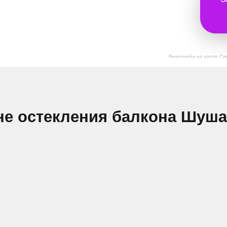
Векатрейд на карте Са
не остекления балкона Шуш