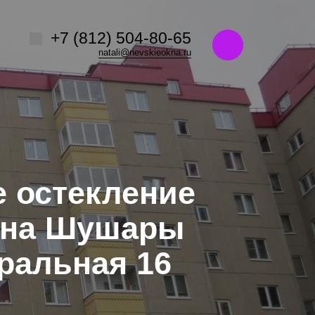
Например,
название ЖК или адрес
+7 (812) 504-80-65
ь:
везде
Найти
natali@nevskieokna.ru
е остекление
она Шушары
ральная 16