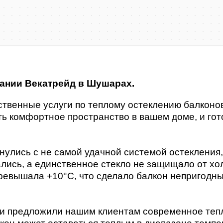
пании Векатрейд в Шушарах.
ственные услуги по теплому остеклению балконо
ать комфортное пространство в вашем доме, и г
нулись с не самой удачной системой остекления
ались, а единственное стекло не защищало от хо
превышала +10°C, что сделало балкон непригодн
и предложили нашим клиентам современное тепл