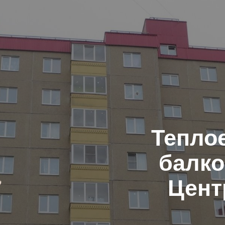
Искат
Тепло
балк
Цент