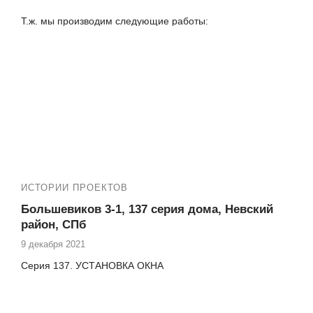
Т.ж. мы производим следующие работы:
✅ Остекление квартир пластиковыми окнами
✅ Установка панорамных окон и входных дверей
✅ Установка порталов
✅ Остекление, утепление и отделка лоджий под ключ
ИСТОРИИ ПРОЕКТОВ
Большевиков 3-1, 137 серия дома, Невский
район, СПб
9 декабря 2021
Серия 137. УСТАНОВКА ОКНА