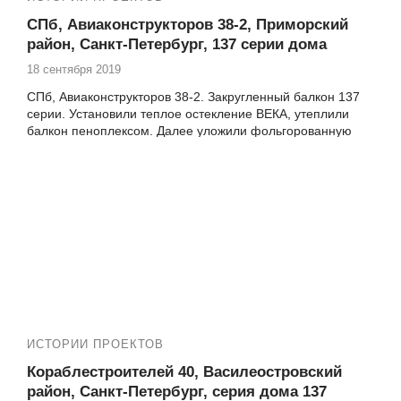
СПб, Авиаконструкторов 38-2, Приморский
район, Санкт-Петербург, 137 серии дома
18 сентября 2019
СПб, Авиаконструкторов 38-2. Закругленный балкон 137
серии. Установили теплое остекление ВЕКА, утеплили
балкон пеноплексом. Далее уложили фольгорованную
изоляцию стенофон. Обшили балкон
ламинированной панелью ПВХ 250х2700х8 мм Nordside
бесшовная ясень жемчужный. Пол подняли, утеплили и
уложили керамогранит CERSANIT Exterio 326х326х8,5 мм
серый.
ИСТОРИИ ПРОЕКТОВ
Кораблестроителей 40, Василеостровский
район, Санкт-Петербург, серия дома 137