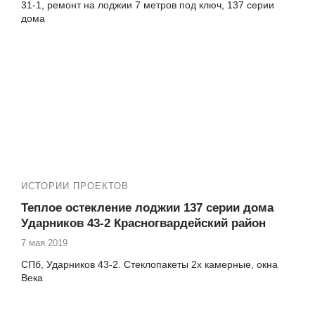
31-1, ремонт на лоджии 7 метров под ключ, 137 серии
дома
Еще работы в вашем доме:
№14053-3 Димитрова 31-1, балконный блок с
дверью, 137 серии дома
№14053-2 Димитрова 31-1, окно на кухне, 137
серии дома
№14053-1 Димитрова 31-1, остекление лоджии, 137
серии дома
Остекление VEKA, отделка балкона панелью ПВХ
ИСТОРИИ ПРОЕКТОВ
Теплое остекление лоджии 137 серии дома
Ударников 43-2 Красногвардейский район
7 мая 2019
СПб, Ударников 43-2. Стеклопакеты 2х камерные, окна
Века