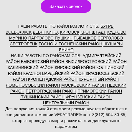
Заказать звонок
НАШИ РАБОТЫ ПО РАЙОНАМ ЛО И СПБ:
БУГРЫ
ВСЕВОЛЖСК
ДЕВЯТКИНО
,
КИРОВСК
КРОНШТАДТ
КУДРОВО
МУРИНО
ПАРГОЛОВО
ПУШКИН
РЫБАЦКОЕ
СЕРТОЛОВО
СЕСТРОРЕЦК
ТОСНО И ТОСНЕНСКИЙ РАЙОН
ШУШАРЫ
ЯНИНО
НАШИ РАБОТЫ ПО РАЙОНАМ СПБ:
АДМИРАЛТЕЙСКИЙ
РАЙОН
ВЫБОРГСКИЙ РАЙОН
ВЫСИЛЕОСТРОВСКИЙ РАЙОН
КАЛИНИНСКИЙ РАЙОН
КИРОВСКИЙ РАЙОН
КОЛПИНСКИЙ
РАЙОН
КРАСНОГВАРДЕЙСКИЙ РАЙОН
КРАСНОСЕЛЬСКИЙ
РАЙОН
КРОНШТАДСКИЙ РАЙОН
КУРОРТНЫЙ РАЙОН
ЛОМОНОСОВСКИЙ РАЙОН
МОСКОВСКИЙ РАЙОН
НЕВСКИЙ
РАЙОН
ПЕТРОГРАДСКИЙ РАЙОН
ПРИМОРСКИЙ РАЙОН
ПУШКИНСКИЙ РАЙОН
ФРУНЗЕНСКИЙ РАЙОН
ЦЕНТРАЛЬНЫЙ РАЙОН
Для получения точной стоимости рекомендуется обратиться к
специалистам компании VEKATRADE® по т. 8(812) 504-80-65,
которые проведут замер и рассчитают индивидуальные
параметры